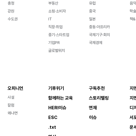
충청
부동산
유럽
음악
강원
쇼핑·소비자
중국
학
수도권
IT
일본
책&
직장·취업
중동·아프리카
중기·스타트업
국제기구·회의
기업PR
국제경제
글로벌워치
오피니언
기후위기
구독추천
지
사설
함께하는 교육
스토리텔링
지
칼럼
HERI이슈
연재
디
왜냐면
ESC
이슈
서
.txt
운