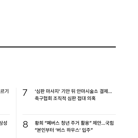
7
누르기
‘심판 마사지’ 기안 뒤 안마시술소 결제…
축구협회 조직적 심판 접대 의혹
8
…삼성
황희 “폐버스 청년 주거 활용” 제안…국힘
“본인부터 ‘버스 하우스’ 입주”