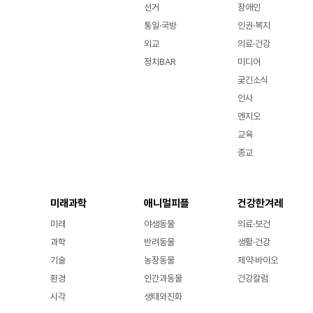
선거
장애인
통일·국방
인권·복지
외교
의료·건강
정치BAR
미디어
궂긴소식
인사
엔지오
교육
종교
미래과학
애니멀피플
건강한겨레
미래
야생동물
의료·보건
과학
반려동물
생활·건강
기술
농장동물
제약·바이오
환경
인간과동물
건강칼럼
시각
생태와진화