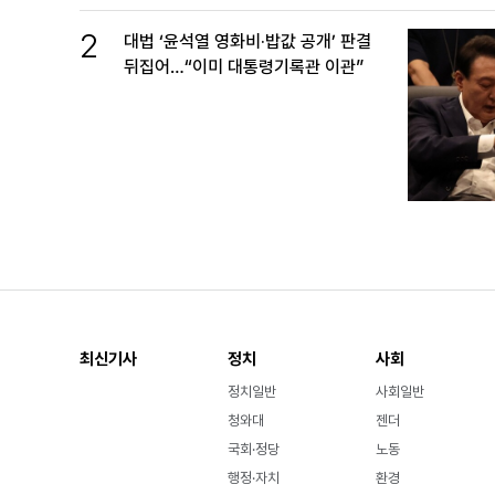
2
대법 ‘윤석열 영화비·밥값 공개’ 판결
뒤집어…“이미 대통령기록관 이관”
최신기사
정치
사회
정치일반
사회일반
청와대
젠더
국회·정당
노동
행정·자치
환경