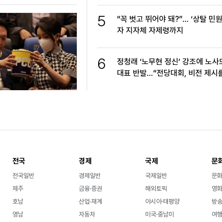
5
“꼭 벗고 뛰어야 돼?”… ‘상탈 민원
자 지자체 자제령까지
6
정청래 ‘노무현 정신’ 강조에 노사
대표 반발…“전당대회, 비전 제시
전국
경제
국제
문
전국일반
경제일반
국제일반
문
제주
금융·증권
해외토픽
영화
호남
산업·재계
아시아·태평양
방송
영남
자동차
미국·중남미
여행