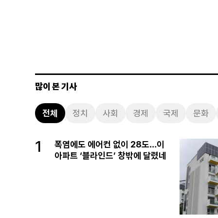
많이 본 기사
전체
정치
사회
경제
국제
문화
1
폭염에도 에어컨 없이 28도…이
아파트 ‘블라인드’ 창밖에 달렸네