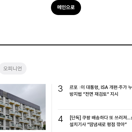
메인으로
오피니언
3
르포
이 대통령, ISA 개편·주가 
방지법 “전면 재검토“ 지시
4
[단독] 쿠팡 배송하다 또 쓰러져
설치기사 “땀냄새로 평점 깎아”