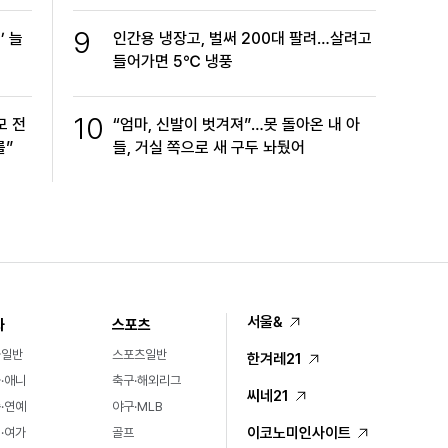
9
’ 늘
인간용 냉장고, 벌써 200대 팔려…살려고
들어가면 5℃ 냉풍
10
모 전
“엄마, 신발이 벗겨져”…못 돌아온 내 아
를”
들, 거실 쪽으로 새 구두 놔뒀어
서울&
화
스포츠
화일반
스포츠일반
한겨레21
·애니
축구·해외리그
씨네21
·연예
야구·MLB
이코노미인사이트
·여가
골프