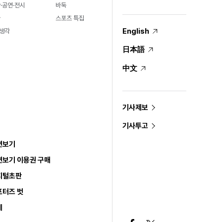
·공연·전시
바둑
술
스포츠 특집
English
생각
日本語
中文
기사제보
기사투고
면보기
면보기 이용권 구매
지털초판
포터즈 벗
세