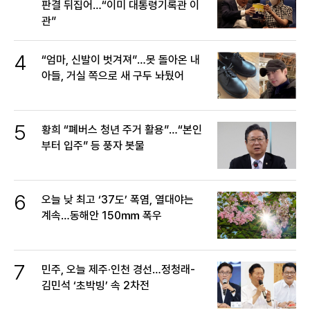
판결 뒤집어…“이미 대통령기록관 이
관”
4
“엄마, 신발이 벗겨져”…못 돌아온 내
아들, 거실 쪽으로 새 구두 놔뒀어
5
황희 “폐버스 청년 주거 활용”…“본인
부터 입주” 등 풍자 봇물
6
오늘 낮 최고 ‘37도’ 폭염, 열대야는
계속…동해안 150㎜ 폭우
7
민주, 오늘 제주·인천 경선…정청래-
김민석 ‘초박빙’ 속 2차전