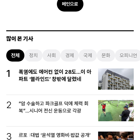
메인으로
많이 본 기사
전체
정치
사회
경제
국제
문화
오피니언
1
폭염에도 에어컨 없이 28도…이 아
파트 ‘블라인드’ 창밖에 달렸네
2
“암 수술하고 파크골프 덕에 체력 회
복”…시니어 전신 운동으로 각광
3
르포
대법 ‘윤석열 영화비·밥값 공개’