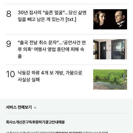
8
30년 집사의 “슬픈 얼굴”…당신 삶엔
일을 빼고 남은 게 있는가 [txt.]
9
“출국 전날 취소 문자”…‘공안사건 연
루 의혹’ 여행사 영업 중단에 피해 속
출
10
낙동강 하류 4개 보 개방, 가뭄으로
사실상 실패
서비스 전체보기
회사소개
신문구독
후원하기
광고안내
채용