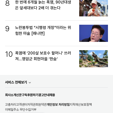
8
한 번에 6개월 늙는 폭염, 90년대생
은 앞세대보다 2배 더 겪는다
9
노란봉투법 “시행령 개정”이라는 위
험한 마술 [왜냐면]
10
폭염에 ‘200살 보호수 할머니’ 쓰러
져…영암군 회현마을 ‘한숨’
서비스 전체보기
회사소개
신문구독
후원하기
광고안내
채용
고충처리
고객센터
저작권
회원약관
개인정보 처리방침
지적재산보호정책
이메일주소 무단수집거부