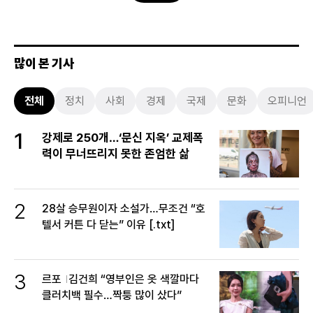
많이 본 기사
전체
정치
사회
경제
국제
문화
오피니언
1
강제로 250개…‘문신 지옥’ 교제폭
력이 무너뜨리지 못한 존엄한 삶
2
28살 승무원이자 소설가…무조건 “호
텔서 커튼 다 닫는” 이유 [.txt]
3
르포
김건희 “영부인은 옷 색깔마다
클러치백 필수…짝퉁 많이 샀다”