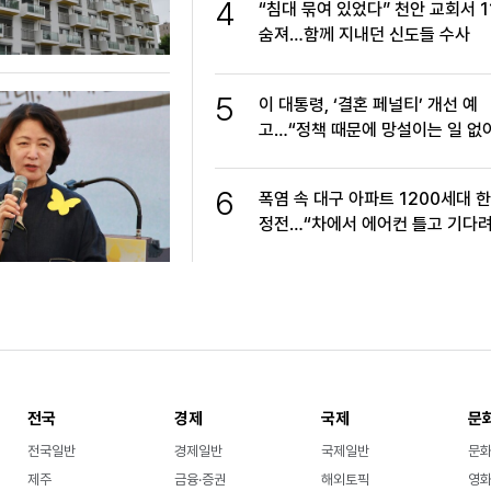
4
“침대 묶여 있었다” 천안 교회서 1
숨져…함께 지내던 신도들 수사
5
이 대통령, ‘결혼 페널티’ 개선 예
고…“정책 때문에 망설이는 일 없
6
폭염 속 대구 아파트 1200세대 
정전…“차에서 에어컨 틀고 기다려
전국
경제
국제
문
전국일반
경제일반
국제일반
문
제주
금융·증권
해외토픽
영화