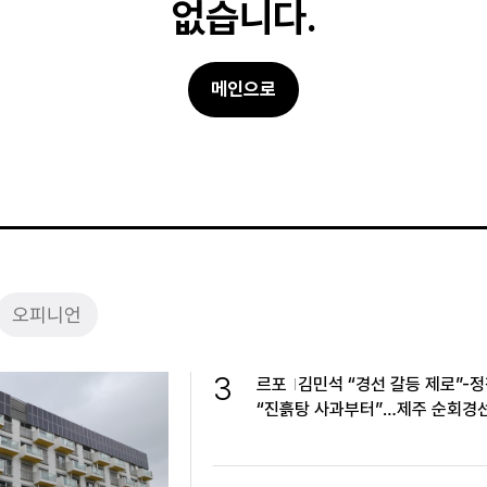
없습니다.
메인으로
오피니언
3
르포
김민석 “경선 갈등 제로”-
“진흙탕 사과부터”…제주 순회경