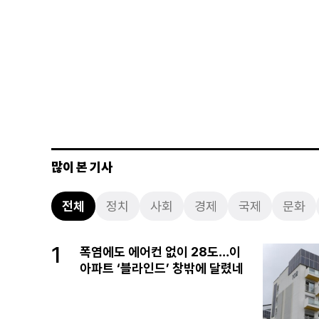
많이 본 기사
전체
정치
사회
경제
국제
문화
1
폭염에도 에어컨 없이 28도…이
아파트 ‘블라인드’ 창밖에 달렸네