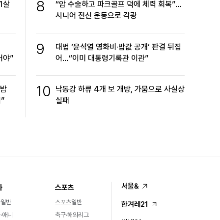
8
1살
“암 수술하고 파크골프 덕에 체력 회복”…
시니어 전신 운동으로 각광
9
대법 ‘윤석열 영화비·밥값 공개’ 판결 뒤집
어야”
어…“이미 대통령기록관 이관”
10
한밤
낙동강 하류 4개 보 개방, 가뭄으로 사실상
”
실패
서울&
화
스포츠
화일반
스포츠일반
한겨레21
·애니
축구·해외리그