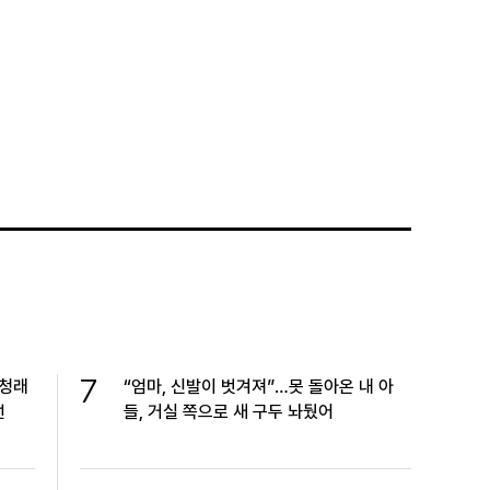
7
정청래
“엄마, 신발이 벗겨져”…못 돌아온 내 아
선
들, 거실 쪽으로 새 구두 놔뒀어