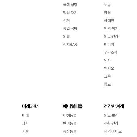
국회·정당
노동
행정·자치
환경
선거
장애인
통일·국방
인권·복지
외교
의료·건강
정치BAR
미디어
궂긴소식
인사
엔지오
교육
종교
미래과학
애니멀피플
건강한겨레
미래
야생동물
의료·보건
과학
반려동물
생활·건강
기술
농장동물
제약·바이오