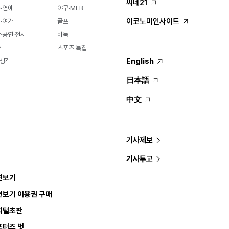
씨네21
·연예
야구·MLB
이코노미인사이트
·여가
골프
·공연·전시
바둑
술
스포츠 특집
English
생각
日本語
中文
기사제보
기사투고
면보기
면보기 이용권 구매
지털초판
포터즈 벗