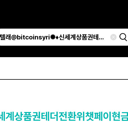
i✺♦신세계상품권테더전환위챗페이현