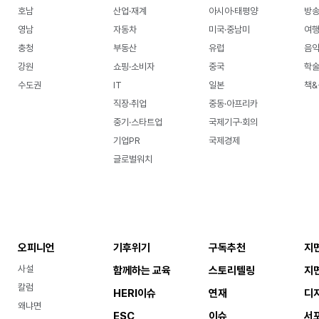
호남
산업·재계
아시아·태평양
방송
영남
자동차
미국·중남미
여행
충청
부동산
유럽
음악
강원
쇼핑·소비자
중국
학
수도권
IT
일본
책&
직장·취업
중동·아프리카
중기·스타트업
국제기구·회의
기업PR
국제경제
글로벌워치
오피니언
기후위기
구독추천
지
사설
함께하는 교육
스토리텔링
지
칼럼
HERI이슈
연재
디
왜냐면
ESC
이슈
서