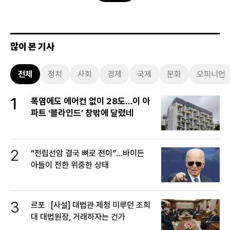
많이 본 기사
전체
정치
사회
경제
국제
문화
오피니언
1
폭염에도 에어컨 없이 28도…이 아
파트 ‘블라인드’ 창밖에 달렸네
2
“전립선암 결국 뼈로 전이”…바이든
아들이 전한 위중한 상태
3
르포
[사설] 대법관 제청 미루던 조희
대 대법원장, 거래하자는 건가