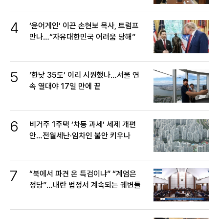
4
‘윤어게인’ 이끈 손현보 목사, 트럼프
만나…“자유대한민국 어려움 당해”
5
‘한낮 35도’ 이리 시원했나…서울 연
속 열대야 17일 만에 끝
6
비거주 1주택 ‘차등 과세’ 세제 개편
안…전월세난·임차인 불안 키우나
7
“북에서 파견 온 특검이냐” “계엄은
정당”…내란 법정서 계속되는 궤변들