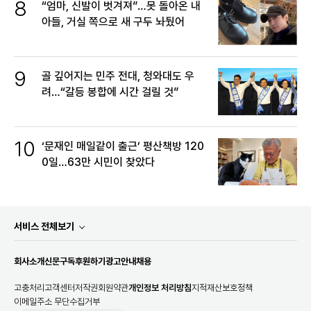
8
“엄마, 신발이 벗겨져”…못 돌아온 내
아들, 거실 쪽으로 새 구두 놔뒀어
9
골 깊어지는 민주 전대, 청와대도 우
려…“갈등 봉합에 시간 걸릴 것”
10
‘문재인 매일같이 출근’ 평산책방 120
0일…63만 시민이 찾았다
서비스 전체보기
회사소개
신문구독
후원하기
광고안내
채용
고충처리
고객센터
저작권
회원약관
개인정보 처리방침
지적재산보호정책
이메일주소 무단수집거부