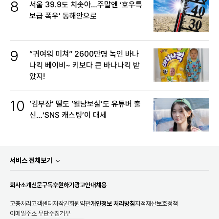
8
서울 39.9도 치솟아…주말엔 ‘호우특
보급 폭우’ 동해안으로
9
“귀여워 미쳐” 2600만명 녹인 바나
나킥 베이비~ 키보다 큰 바나나킥 받
았지!
10
‘김부장’ 딸도 ‘월남보살’도 유튜버 출
신…‘SNS 캐스팅’이 대세
서비스 전체보기
회사소개
신문구독
후원하기
광고안내
채용
고충처리
고객센터
저작권
회원약관
개인정보 처리방침
지적재산보호정책
이메일주소 무단수집거부