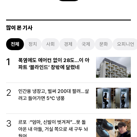
많이 본 기사
전체
정치
사회
경제
국제
문화
오피니언
1
폭염에도 에어컨 없이 28도…이 아
파트 ‘블라인드’ 창밖에 달렸네
2
인간용 냉장고, 벌써 200대 팔려…살
려고 들어가면 5℃ 냉풍
3
르포
“엄마, 신발이 벗겨져”…못 돌
아온 내 아들, 거실 쪽으로 새 구두 놔
뒀어