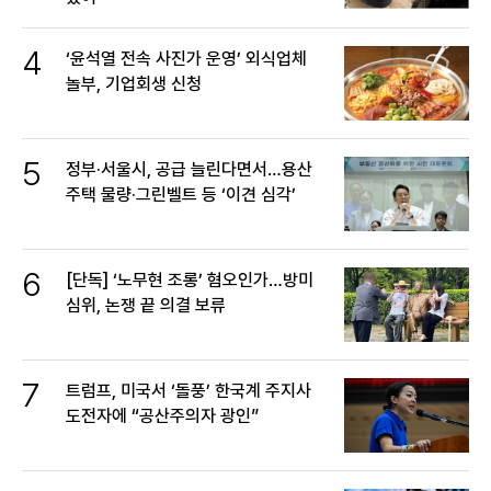
4
‘윤석열 전속 사진가 운영’ 외식업체
놀부, 기업회생 신청
5
정부·서울시, 공급 늘린다면서…용산
주택 물량·그린벨트 등 ‘이견 심각’
6
[단독] ‘노무현 조롱’ 혐오인가…방미
심위, 논쟁 끝 의결 보류
7
트럼프, 미국서 ‘돌풍’ 한국계 주지사
도전자에 “공산주의자 광인”