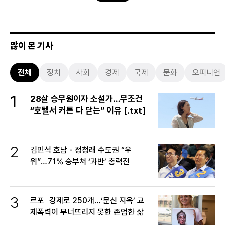
많이 본 기사
전체
정치
사회
경제
국제
문화
오피니언
1
28살 승무원이자 소설가…무조건
“호텔서 커튼 다 닫는” 이유 [.txt]
2
김민석 호남 - 정청래 수도권 “우
위”…71% 승부처 ‘과반’ 총력전
3
르포
강제로 250개…‘문신 지옥’ 교
제폭력이 무너뜨리지 못한 존엄한 삶