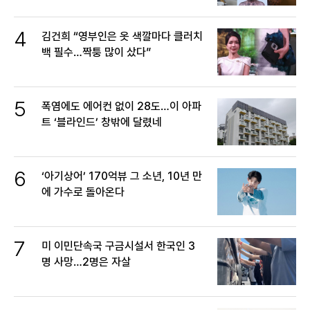
4
김건희 “영부인은 옷 색깔마다 클러치
백 필수…짝퉁 많이 샀다”
5
폭염에도 에어컨 없이 28도…이 아파
트 ‘블라인드’ 창밖에 달렸네
6
‘아기상어’ 170억뷰 그 소년, 10년 만
에 가수로 돌아온다
7
미 이민단속국 구금시설서 한국인 3
명 사망…2명은 자살