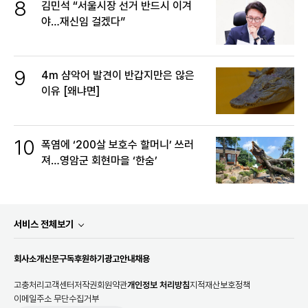
8
김민석 “서울시장 선거 반드시 이겨
야…재신임 걸겠다”
9
4m 샴악어 발견이 반갑지만은 않은
이유 [왜냐면]
10
폭염에 ‘200살 보호수 할머니’ 쓰러
져…영암군 회현마을 ‘한숨’
서비스 전체보기
회사소개
신문구독
후원하기
광고안내
채용
고충처리
고객센터
저작권
회원약관
개인정보 처리방침
지적재산보호정책
이메일주소 무단수집거부