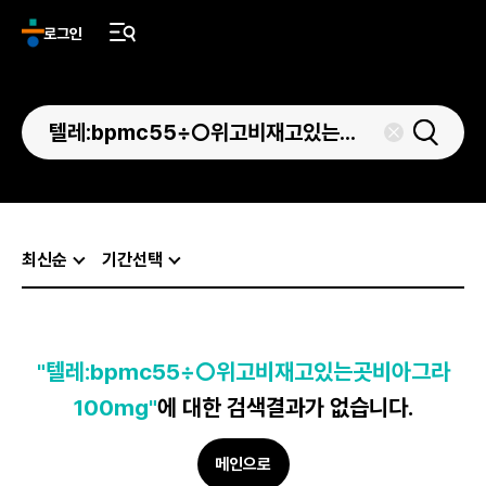
로그인
최신순
기간선택
"텔레:bpmc55÷○위고비재고있는곳비아그라
100mg"
에 대한 검색결과가 없습니다.
메인으로