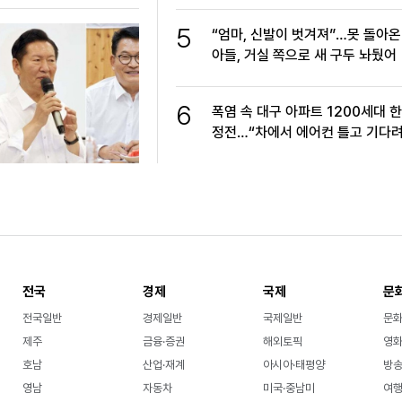
5
“엄마, 신발이 벗겨져”…못 돌아온
아들, 거실 쪽으로 새 구두 놔뒀어
6
폭염 속 대구 아파트 1200세대 
정전…“차에서 에어컨 틀고 기다려
전국
경제
국제
문
전국일반
경제일반
국제일반
문
제주
금융·증권
해외토픽
영화
호남
산업·재계
아시아·태평양
방송
영남
자동차
미국·중남미
여행