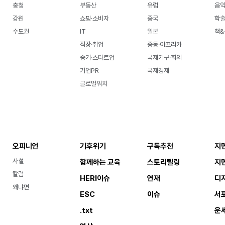
충청
부동산
유럽
음악
강원
쇼핑·소비자
중국
학
수도권
IT
일본
책&
직장·취업
중동·아프리카
중기·스타트업
국제기구·회의
기업PR
국제경제
글로벌워치
오피니언
기후위기
구독추천
지
사설
함께하는 교육
스토리텔링
지
칼럼
HERI이슈
연재
디
왜냐면
ESC
이슈
서
.txt
운