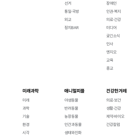
선거
장애인
통일·국방
인권·복지
외교
의료·건강
정치BAR
미디어
궂긴소식
인사
엔지오
교육
종교
미래과학
애니멀피플
건강한겨레
미래
야생동물
의료·보건
과학
반려동물
생활·건강
기술
농장동물
제약·바이오
환경
인간과동물
건강칼럼
시각
생태와진화