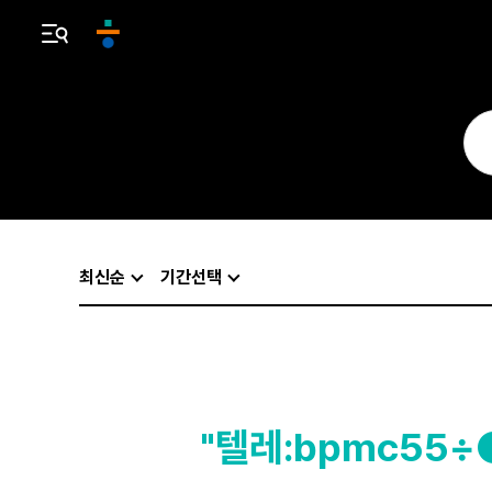
최신순
기간선택
"텔레:bpmc55