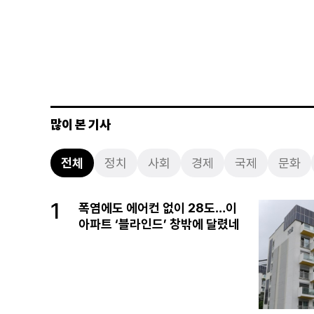
많이 본 기사
전체
정치
사회
경제
국제
문화
1
폭염에도 에어컨 없이 28도…이
아파트 ‘블라인드’ 창밖에 달렸네