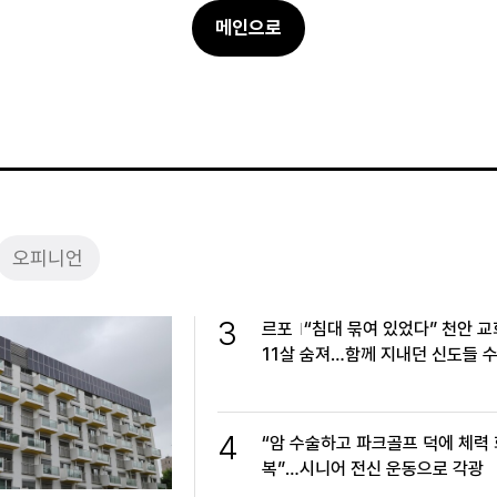
메인으로
오피니언
3
르포
“침대 묶여 있었다” 천안 
11살 숨져…함께 지내던 신도들 
4
“암 수술하고 파크골프 덕에 체력 
복”…시니어 전신 운동으로 각광