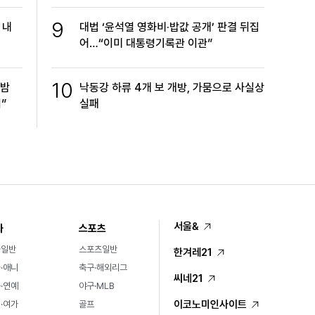
9
 내
대법 ‘윤석열 영화비·밥값 공개’ 판결 뒤집
어…“이미 대통령기록관 이관”
10
한밤
낙동강 하류 4개 보 개방, 가뭄으로 사실상
”
실패
서울&
화
스포츠
화일반
스포츠일반
한겨레21
·애니
축구·해외리그
씨네21
·연예
야구·MLB
이코노미인사이트
·여가
골프