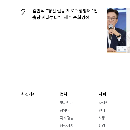
2
김민석 “경선 갈등 제로”-정청래 “진
흙탕 사과부터”…제주 순회경선
최신기사
정치
사회
정치일반
사회일반
청와대
젠더
국회·정당
노동
행정·자치
환경