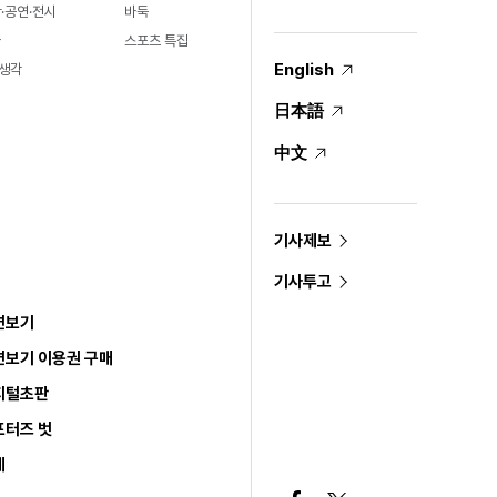
·공연·전시
바둑
술
스포츠 특집
English
생각
日本語
中文
기사제보
기사투고
면보기
면보기 이용권 구매
지털초판
포터즈 벗
세