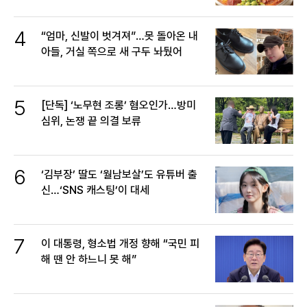
4
“엄마, 신발이 벗겨져”…못 돌아온 내
아들, 거실 쪽으로 새 구두 놔뒀어
5
[단독] ‘노무현 조롱’ 혐오인가…방미
심위, 논쟁 끝 의결 보류
6
‘김부장’ 딸도 ‘월남보살’도 유튜버 출
신…‘SNS 캐스팅’이 대세
7
이 대통령, 형소법 개정 향해 “국민 피
해 땐 안 하느니 못 해”