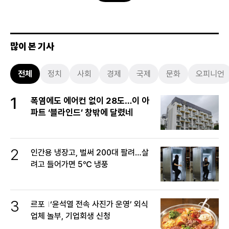
많이 본 기사
전체
정치
사회
경제
국제
문화
오피니언
1
폭염에도 에어컨 없이 28도…이 아
파트 ‘블라인드’ 창밖에 달렸네
2
인간용 냉장고, 벌써 200대 팔려…살
려고 들어가면 5℃ 냉풍
3
르포
‘윤석열 전속 사진가 운영’ 외식
업체 놀부, 기업회생 신청