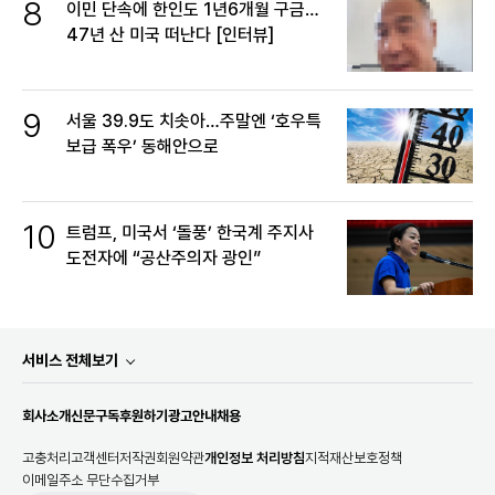
8
이민 단속에 한인도 1년6개월 구금…
47년 산 미국 떠난다 [인터뷰]
9
서울 39.9도 치솟아…주말엔 ‘호우특
보급 폭우’ 동해안으로
10
트럼프, 미국서 ‘돌풍’ 한국계 주지사
도전자에 “공산주의자 광인”
서비스 전체보기
회사소개
신문구독
후원하기
광고안내
채용
고충처리
고객센터
저작권
회원약관
개인정보 처리방침
지적재산보호정책
이메일주소 무단수집거부