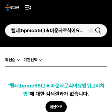
로그인
최신순
기간선택
"텔레:bpmc55□★마운자로식이요법위고비처
방"
에 대한 검색결과가 없습니다.
메인으로