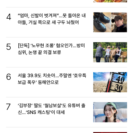
4
“엄마, 신발이 벗겨져”…못 돌아온 내
아들, 거실 쪽으로 새 구두 놔뒀어
5
[단독] ‘노무현 조롱’ 혐오인가…방미
심위, 논쟁 끝 의결 보류
6
서울 39.9도 치솟아…주말엔 ‘호우특
보급 폭우’ 동해안으로
7
‘김부장’ 딸도 ‘월남보살’도 유튜버 출
신…‘SNS 캐스팅’이 대세