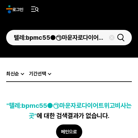
로그인
최신순
기간선택
"텔레:bpmc55●㉠마운자로다이어트위고비사는
곳"
에 대한 검색결과가 없습니다.
메인으로