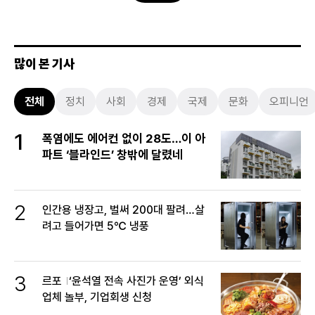
많이 본 기사
전체
정치
사회
경제
국제
문화
오피니언
1
폭염에도 에어컨 없이 28도…이 아
파트 ‘블라인드’ 창밖에 달렸네
2
인간용 냉장고, 벌써 200대 팔려…살
려고 들어가면 5℃ 냉풍
3
르포
‘윤석열 전속 사진가 운영’ 외식
업체 놀부, 기업회생 신청