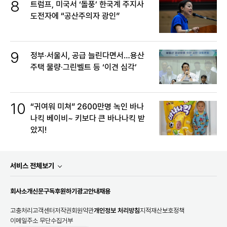
8
트럼프, 미국서 ‘돌풍’ 한국계 주지사
도전자에 “공산주의자 광인”
9
정부·서울시, 공급 늘린다면서…용산
주택 물량·그린벨트 등 ‘이견 심각’
10
“귀여워 미쳐” 2600만명 녹인 바나
나킥 베이비~ 키보다 큰 바나나킥 받
았지!
서비스 전체보기
회사소개
신문구독
후원하기
광고안내
채용
고충처리
고객센터
저작권
회원약관
개인정보 처리방침
지적재산보호정책
이메일주소 무단수집거부