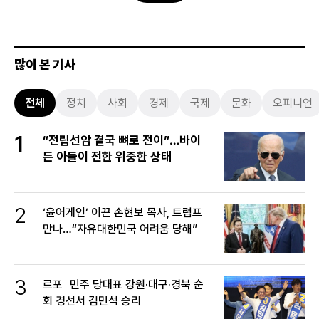
많이 본 기사
전체
정치
사회
경제
국제
문화
오피니언
1
“전립선암 결국 뼈로 전이”…바이
든 아들이 전한 위중한 상태
2
‘윤어게인’ 이끈 손현보 목사, 트럼프
만나…“자유대한민국 어려움 당해”
3
르포
민주 당대표 강원·대구·경북 순
회 경선서 김민석 승리