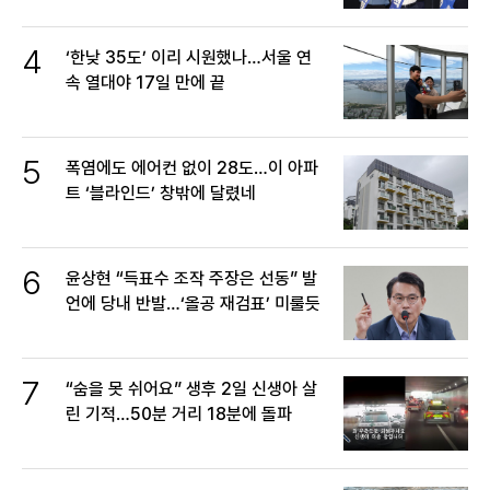
4
‘한낮 35도’ 이리 시원했나…서울 연
속 열대야 17일 만에 끝
5
폭염에도 에어컨 없이 28도…이 아파
트 ‘블라인드’ 창밖에 달렸네
6
윤상현 “득표수 조작 주장은 선동” 발
언에 당내 반발…‘올공 재검표’ 미룰듯
7
“숨을 못 쉬어요” 생후 2일 신생아 살
린 기적…50분 거리 18분에 돌파