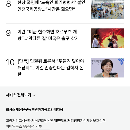
8
한창 폭염에 ‘노숙인 퇴거명령서’ 붙인
인천국제공항…“시간은 줬으면”
9
이란 “미군 철수하면 호르무즈 개
방”…‘막다른 길’ 미국은 출구 찾기
10
[단독] 인권위 토론서 “두들겨 맞아야
깨닫지”…이걸 존중한다는 김학자 논
란
서비스 전체보기
회사소개
신문구독
후원하기
광고안내
채용
고충처리
고객센터
저작권
회원약관
개인정보 처리방침
지적재산보호정책
이메일주소 무단수집거부