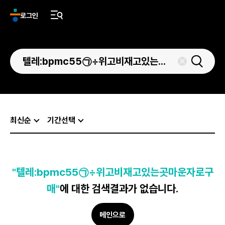
로그인
최신순
기간선택
"텔레:bpmc55㉠÷위고비재고있는곳마운자로구
매"
에 대한 검색결과가 없습니다.
메인으로