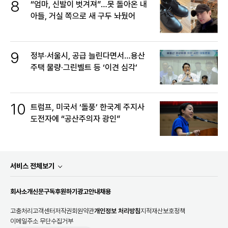
8
“엄마, 신발이 벗겨져”…못 돌아온 내
아들, 거실 쪽으로 새 구두 놔뒀어
9
정부·서울시, 공급 늘린다면서…용산
주택 물량·그린벨트 등 ‘이견 심각’
10
트럼프, 미국서 ‘돌풍’ 한국계 주지사
도전자에 “공산주의자 광인”
서비스 전체보기
회사소개
신문구독
후원하기
광고안내
채용
고충처리
고객센터
저작권
회원약관
개인정보 처리방침
지적재산보호정책
이메일주소 무단수집거부