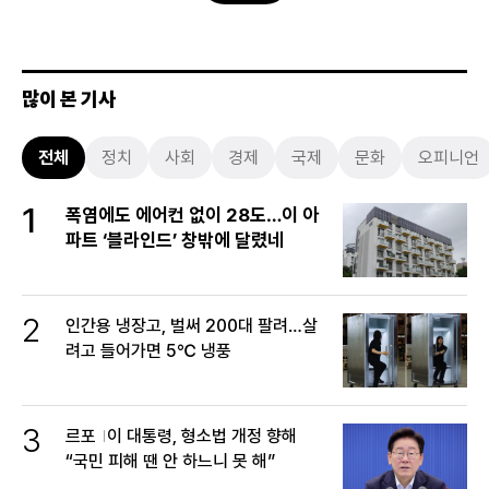
많이 본 기사
전체
정치
사회
경제
국제
문화
오피니언
1
폭염에도 에어컨 없이 28도…이 아
파트 ‘블라인드’ 창밖에 달렸네
2
인간용 냉장고, 벌써 200대 팔려…살
려고 들어가면 5℃ 냉풍
3
르포
이 대통령, 형소법 개정 향해
“국민 피해 땐 안 하느니 못 해”