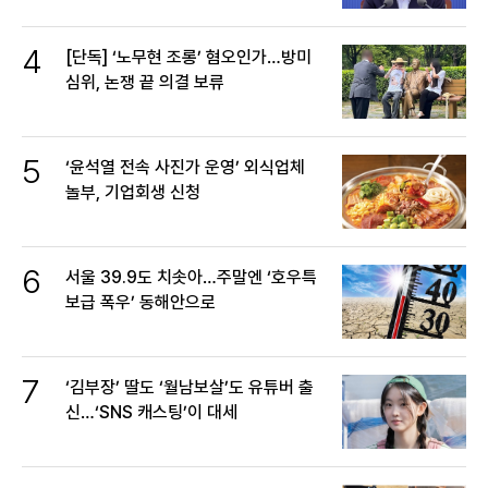
4
[단독] ‘노무현 조롱’ 혐오인가…방미
심위, 논쟁 끝 의결 보류
5
‘윤석열 전속 사진가 운영’ 외식업체
놀부, 기업회생 신청
6
서울 39.9도 치솟아…주말엔 ‘호우특
보급 폭우’ 동해안으로
7
‘김부장’ 딸도 ‘월남보살’도 유튜버 출
신…‘SNS 캐스팅’이 대세