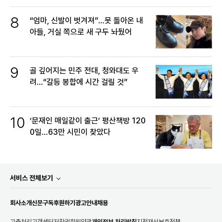
8
“엄마, 신발이 벗겨져”…못 돌아온 내
아들, 거실 쪽으로 새 구두 놔뒀어
9
골 깊어지는 민주 전대, 청와대도 우
려…“갈등 봉합에 시간 걸릴 것”
10
‘문재인 매일같이 출근’ 평산책방 120
0일…63만 시민이 찾았다
서비스 전체보기
회사소개
신문구독
후원하기
광고안내
채용
고충처리
고객센터
저작권
회원약관
개인정보 처리방침
지적재산보호정책