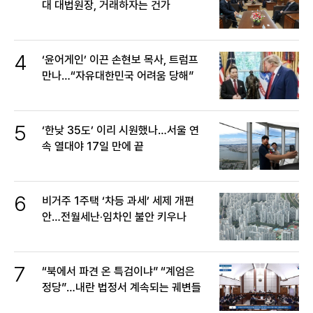
대 대법원장, 거래하자는 건가
4
‘윤어게인’ 이끈 손현보 목사, 트럼프
만나…“자유대한민국 어려움 당해”
5
‘한낮 35도’ 이리 시원했나…서울 연
속 열대야 17일 만에 끝
6
비거주 1주택 ‘차등 과세’ 세제 개편
안…전월세난·임차인 불안 키우나
7
“북에서 파견 온 특검이냐” “계엄은
정당”…내란 법정서 계속되는 궤변들