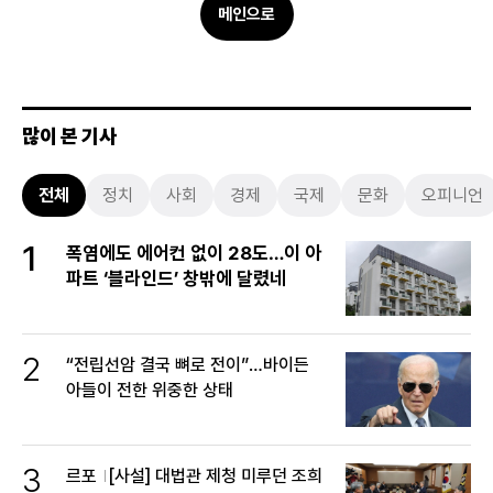
메인으로
많이 본 기사
전체
정치
사회
경제
국제
문화
오피니언
1
폭염에도 에어컨 없이 28도…이 아
파트 ‘블라인드’ 창밖에 달렸네
2
“전립선암 결국 뼈로 전이”…바이든
아들이 전한 위중한 상태
3
르포
[사설] 대법관 제청 미루던 조희