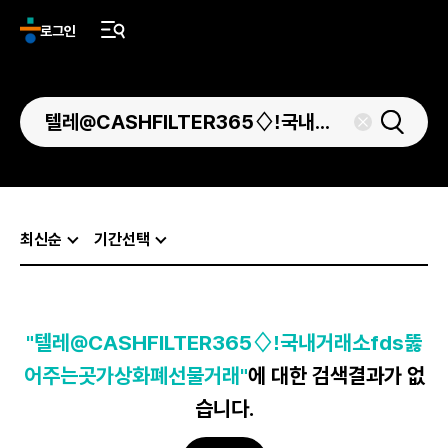
로그인
최신순
기간선택
"텔레@CASHFILTER365♢ǃ국내거래소fds뚫
어주는곳가상화폐선물거래"
에 대한 검색결과가 없
습니다.