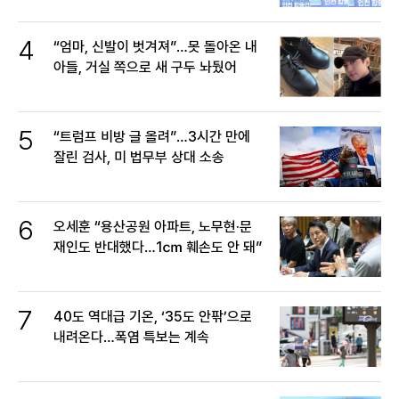
4
“엄마, 신발이 벗겨져”…못 돌아온 내
아들, 거실 쪽으로 새 구두 놔뒀어
5
“트럼프 비방 글 올려”…3시간 만에
잘린 검사, 미 법무부 상대 소송
6
오세훈 “용산공원 아파트, 노무현·문
재인도 반대했다…1㎝ 훼손도 안 돼”
7
40도 역대급 기온, ‘35도 안팎’으로
내려온다…폭염 특보는 계속