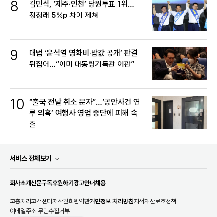
8
김민석, ‘제주·인천’ 당원투표 1위…
정청래 5%p 차이 제쳐
9
대법 ‘윤석열 영화비·밥값 공개’ 판결
뒤집어…“이미 대통령기록관 이관”
10
“출국 전날 취소 문자”…‘공안사건 연
루 의혹’ 여행사 영업 중단에 피해 속
출
서비스 전체보기
회사소개
신문구독
후원하기
광고안내
채용
고충처리
고객센터
저작권
회원약관
개인정보 처리방침
지적재산보호정책
이메일주소 무단수집거부