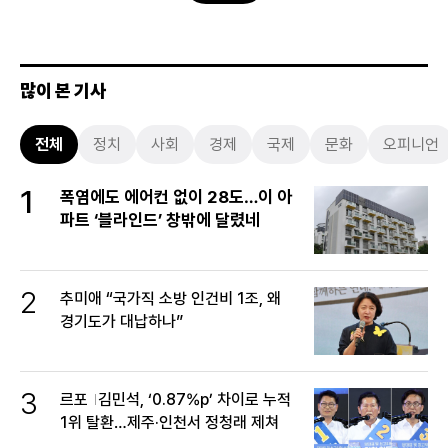
많이 본 기사
전체
정치
사회
경제
국제
문화
오피니언
1
폭염에도 에어컨 없이 28도…이 아
파트 ‘블라인드’ 창밖에 달렸네
2
추미애 “국가직 소방 인건비 1조, 왜
경기도가 대납하나”
3
르포
김민석, ‘0.87%p’ 차이로 누적
1위 탈환…제주·인천서 정청래 제쳐