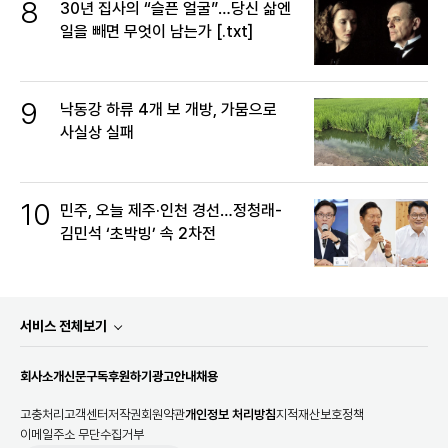
8
30년 집사의 “슬픈 얼굴”…당신 삶엔
일을 빼면 무엇이 남는가 [.txt]
9
낙동강 하류 4개 보 개방, 가뭄으로
사실상 실패
10
민주, 오늘 제주·인천 경선…정청래-
김민석 ‘초박빙’ 속 2차전
서비스 전체보기
회사소개
신문구독
후원하기
광고안내
채용
고충처리
고객센터
저작권
회원약관
개인정보 처리방침
지적재산보호정책
이메일주소 무단수집거부