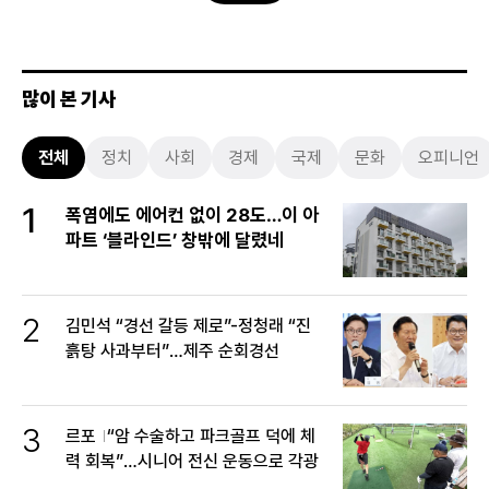
많이 본 기사
전체
정치
사회
경제
국제
문화
오피니언
1
폭염에도 에어컨 없이 28도…이 아
파트 ‘블라인드’ 창밖에 달렸네
2
김민석 “경선 갈등 제로”-정청래 “진
흙탕 사과부터”…제주 순회경선
3
르포
“암 수술하고 파크골프 덕에 체
력 회복”…시니어 전신 운동으로 각광