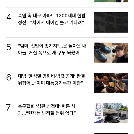
4
폭염 속 대구 아파트 1200세대 한밤
정전…“차에서 에어컨 틀고 기다려”
5
“엄마, 신발이 벗겨져”…못 돌아온 내
아들, 거실 쪽으로 새 구두 놔뒀어
6
대법 ‘윤석열 영화비·밥값 공개’ 판결
뒤집어…“이미 대통령기록관 이관”
7
축구협회 ‘심판 성접대’ 파문 사
과…“현재는 부적절 행위 없다”