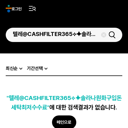
로그인
최신순
기간선택
"텔레@CASHFILTER365⟡⯌솔라나원화구입돈
세탁최저수수료"
에 대한 검색결과가 없습니다.
메인으로