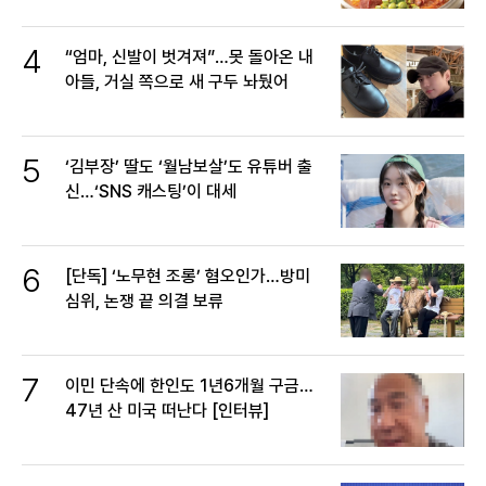
4
“엄마, 신발이 벗겨져”…못 돌아온 내
아들, 거실 쪽으로 새 구두 놔뒀어
5
‘김부장’ 딸도 ‘월남보살’도 유튜버 출
신…‘SNS 캐스팅’이 대세
6
[단독] ‘노무현 조롱’ 혐오인가…방미
심위, 논쟁 끝 의결 보류
7
이민 단속에 한인도 1년6개월 구금…
47년 산 미국 떠난다 [인터뷰]