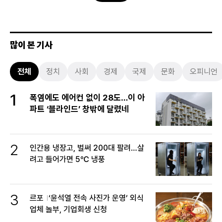
많이 본 기사
전체
정치
사회
경제
국제
문화
오피니언
1
폭염에도 에어컨 없이 28도…이 아
파트 ‘블라인드’ 창밖에 달렸네
2
인간용 냉장고, 벌써 200대 팔려…살
려고 들어가면 5℃ 냉풍
3
르포
‘윤석열 전속 사진가 운영’ 외식
업체 놀부, 기업회생 신청