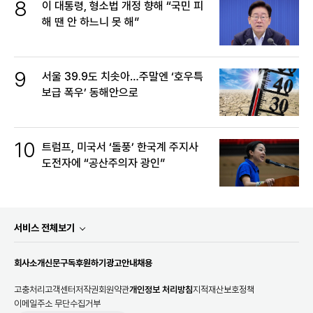
8
이 대통령, 형소법 개정 향해 “국민 피
해 땐 안 하느니 못 해”
9
서울 39.9도 치솟아…주말엔 ‘호우특
보급 폭우’ 동해안으로
10
트럼프, 미국서 ‘돌풍’ 한국계 주지사
도전자에 “공산주의자 광인”
서비스 전체보기
회사소개
신문구독
후원하기
광고안내
채용
고충처리
고객센터
저작권
회원약관
개인정보 처리방침
지적재산보호정책
이메일주소 무단수집거부