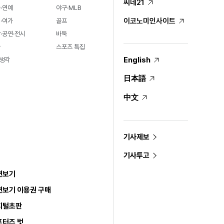
씨네21
·연예
야구·MLB
이코노미인사이트
·여가
골프
·공연·전시
바둑
술
스포츠 특집
English
생각
日本語
中文
기사제보
기사투고
면보기
면보기 이용권 구매
지털초판
포터즈 벗