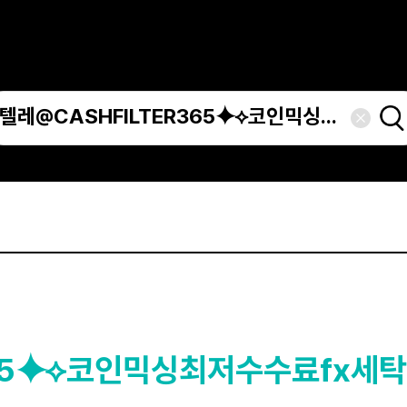
365⯌⟡코인믹싱최저수수료fx세