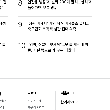
8
모 전
인간용 냉장고, 벌써 200대 팔려…살려고
를”
들어가면 5℃ 냉풍
9
…삼성
‘심판 마사지’ 기안 뒤 안마시술소 결제…
축구협회 조직적 심판 접대 의혹
10
’ 늘
“엄마, 신발이 벗겨져”…못 돌아온 내 아
들, 거실 쪽으로 새 구두 놔뒀어
서울&
화
스포츠
화일반
스포츠일반
한겨레21
·애니
축구·해외리그