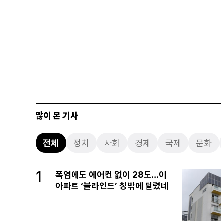
많이 본 기사
전체
정치
사회
경제
국제
문화
1
폭염에도 에어컨 없이 28도…이
아파트 ‘블라인드’ 창밖에 달렸네