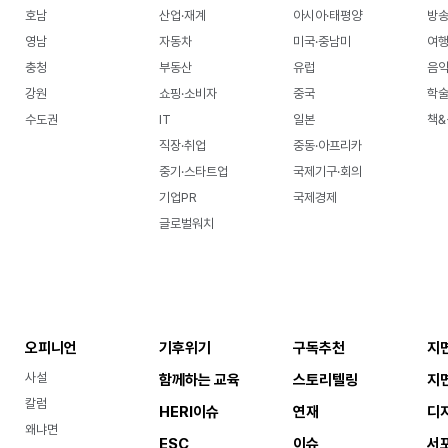
호남
산업·재계
아시아·태평양
방송
영남
자동차
미국·중남미
여행
충청
부동산
유럽
음악
강원
쇼핑·소비자
중국
학
수도권
IT
일본
책&
직장·취업
중동·아프리카
중기·스타트업
국제기구·회의
기업PR
국제경제
글로벌워치
오피니언
기후위기
구독추천
지
사설
함께하는 교육
스토리텔링
지
칼럼
HERI이슈
연재
디
왜냐면
ESC
이슈
서