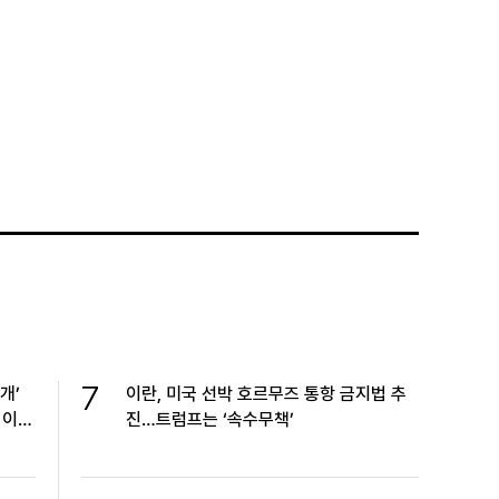
7
개’
이란, 미국 선박 호르무즈 통항 금지법 추
 이
진…트럼프는 ‘속수무책’