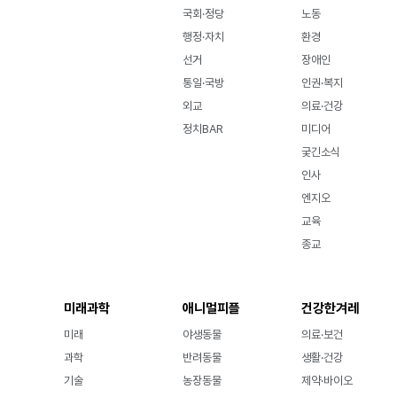
국회·정당
노동
행정·자치
환경
선거
장애인
통일·국방
인권·복지
외교
의료·건강
정치BAR
미디어
궂긴소식
인사
엔지오
교육
종교
미래과학
애니멀피플
건강한겨레
미래
야생동물
의료·보건
과학
반려동물
생활·건강
기술
농장동물
제약·바이오