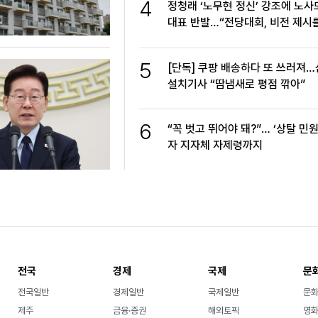
4
정청래 ‘노무현 정신’ 강조에 노사
대표 반발…“전당대회, 비전 제시
5
[단독] 쿠팡 배송하다 또 쓰러져
설치기사 “땀냄새로 평점 깎아”
6
“꼭 벗고 뛰어야 돼?”… ‘상탈 민원
자 지자체 자제령까지
전국
경제
국제
문
전국일반
경제일반
국제일반
문
제주
금융·증권
해외토픽
영화