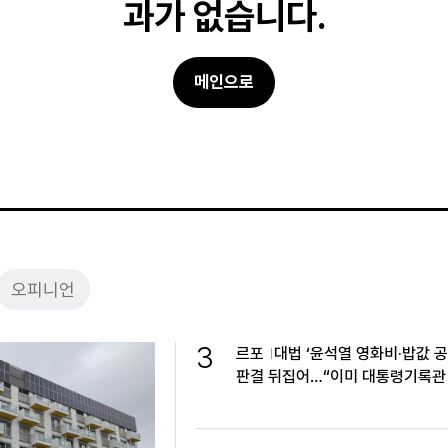
과가 없습니다.
메인으로
오피니언
3
르포
대법 ‘윤석열 영화비·밥값 공
판결 뒤집어…“이미 대통령기록관
관”