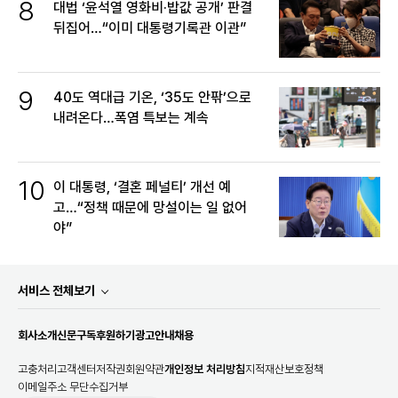
8
대법 ‘윤석열 영화비·밥값 공개’ 판결
뒤집어…“이미 대통령기록관 이관”
9
40도 역대급 기온, ‘35도 안팎’으로
내려온다…폭염 특보는 계속
10
이 대통령, ‘결혼 페널티’ 개선 예
고…“정책 때문에 망설이는 일 없어
야”
서비스 전체보기
회사소개
신문구독
후원하기
광고안내
채용
고충처리
고객센터
저작권
회원약관
개인정보 처리방침
지적재산보호정책
이메일주소 무단수집거부