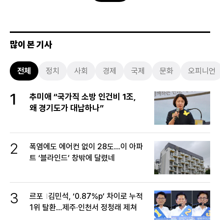
많이 본 기사
전체
정치
사회
경제
국제
문화
오피니언
1
추미애 “국가직 소방 인건비 1조,
왜 경기도가 대납하나”
2
폭염에도 에어컨 없이 28도…이 아파
트 ‘블라인드’ 창밖에 달렸네
3
르포
김민석, ‘0.87%p’ 차이로 누적
1위 탈환…제주·인천서 정청래 제쳐