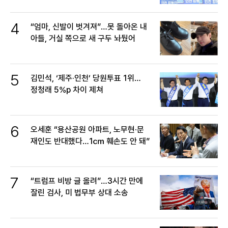
4
“엄마, 신발이 벗겨져”…못 돌아온 내
아들, 거실 쪽으로 새 구두 놔뒀어
5
김민석, ‘제주·인천’ 당원투표 1위…
정청래 5%p 차이 제쳐
6
오세훈 “용산공원 아파트, 노무현·문
재인도 반대했다…1㎝ 훼손도 안 돼”
7
“트럼프 비방 글 올려”…3시간 만에
잘린 검사, 미 법무부 상대 소송