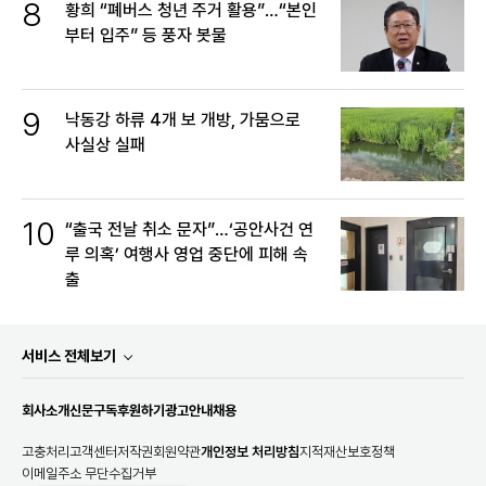
8
황희 “폐버스 청년 주거 활용”…“본인
부터 입주” 등 풍자 봇물
9
낙동강 하류 4개 보 개방, 가뭄으로
사실상 실패
10
“출국 전날 취소 문자”…‘공안사건 연
루 의혹’ 여행사 영업 중단에 피해 속
출
서비스 전체보기
회사소개
신문구독
후원하기
광고안내
채용
고충처리
고객센터
저작권
회원약관
개인정보 처리방침
지적재산보호정책
이메일주소 무단수집거부