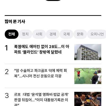
많이 본 기사
전체
정치
사회
경제
국제
문화
오피니언
1
폭염에도 에어컨 없이 28도…이 아
파트 ‘블라인드’ 창밖에 달렸네
2
“암 수술하고 파크골프 덕에 체력 회
복”…시니어 전신 운동으로 각광
3
르포
대법 ‘윤석열 영화비·밥값 공개’
판결 뒤집어…“이미 대통령기록관 이
관”