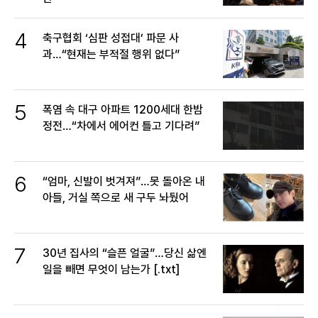
4
축구협회 ‘심판 성접대’ 파문 사
과…“현재는 부적절 행위 없다”
5
폭염 속 대구 아파트 1200세대 한밤
정전…“차에서 에어컨 틀고 기다려”
6
“엄마, 신발이 벗겨져”…못 돌아온 내
아들, 거실 쪽으로 새 구두 놔뒀어
7
30년 집사의 “슬픈 얼굴”…당신 삶엔
일을 빼면 무엇이 남는가 [.txt]