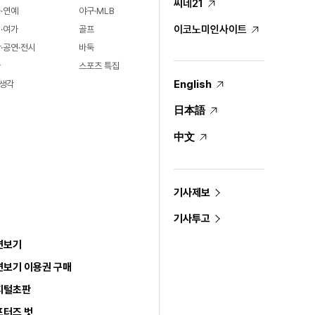
씨네21
·연예
야구·MLB
이코노미인사이트
·여가
골프
·공연·전시
바둑
술
스포츠 특집
English
생각
日本語
中文
기사제보
기사투고
면보기
면보기 이용권 구매
지털초판
포터즈 벗