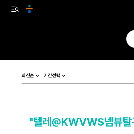
최신순
기간선택
"텔레@KWVWS넴뷰