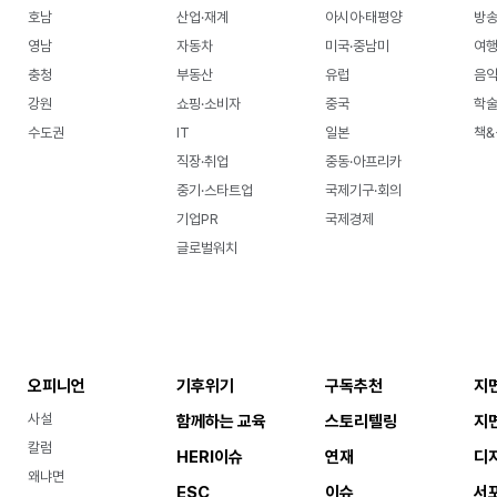
호남
산업·재계
아시아·태평양
방송
영남
자동차
미국·중남미
여행
충청
부동산
유럽
음악
강원
쇼핑·소비자
중국
학
수도권
IT
일본
책&
직장·취업
중동·아프리카
중기·스타트업
국제기구·회의
기업PR
국제경제
글로벌워치
오피니언
기후위기
구독추천
지
사설
함께하는 교육
스토리텔링
지
칼럼
HERI이슈
연재
디
왜냐면
ESC
이슈
서