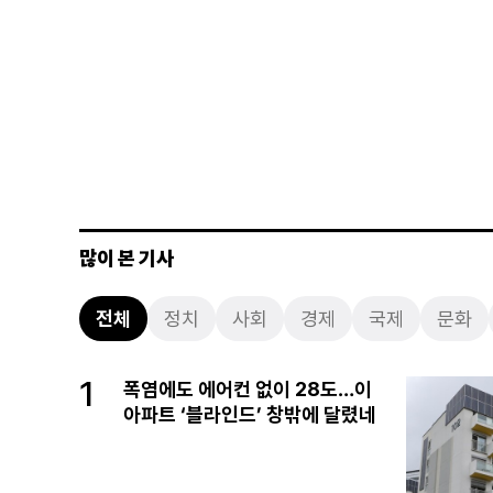
많이 본 기사
전체
정치
사회
경제
국제
문화
1
폭염에도 에어컨 없이 28도…이
아파트 ‘블라인드’ 창밖에 달렸네