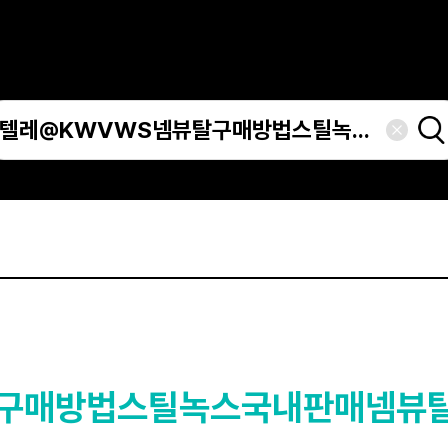
탈구매방법스틸녹스국내판매넴뷰