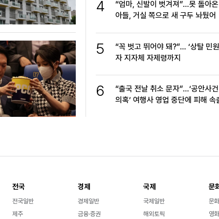
4
“엄마, 신발이 벗겨져”…못 돌아온
아들, 거실 쪽으로 새 구두 놔뒀어
5
“꼭 벗고 뛰어야 돼?”… ‘상탈 민원
자 지자체 자제령까지
6
“출국 전날 취소 문자”…‘공안사건
의혹’ 여행사 영업 중단에 피해 속
전국
경제
국제
문
전국일반
경제일반
국제일반
문
제주
금융·증권
해외토픽
영화