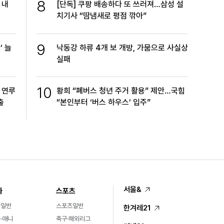
8
 내
[단독] 쿠팡 배송하다 또 쓰러져…삼성 설
치기사 “땀냄새로 평점 깎아”
9
’ 늘
낙동강 하류 4개 보 개방, 가뭄으로 사실상
실패
10
 연루
황희 “폐버스 청년 주거 활용” 제안…국힘
출
“본인부터 ‘버스 하우스’ 입주”
서울&
화
스포츠
화일반
스포츠일반
한겨레21
·애니
축구·해외리그