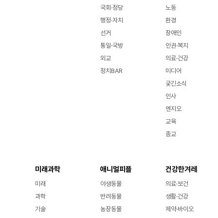
국회·정당
노동
행정·자치
환경
선거
장애인
통일·국방
인권·복지
외교
의료·건강
정치BAR
미디어
궂긴소식
인사
엔지오
교육
종교
미래과학
애니멀피플
건강한겨레
미래
야생동물
의료·보건
과학
반려동물
생활·건강
기술
농장동물
제약·바이오