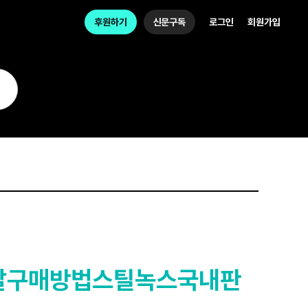
후원하기
신문구독
로그인
회원가입
탈구매방법스틸녹스국내판