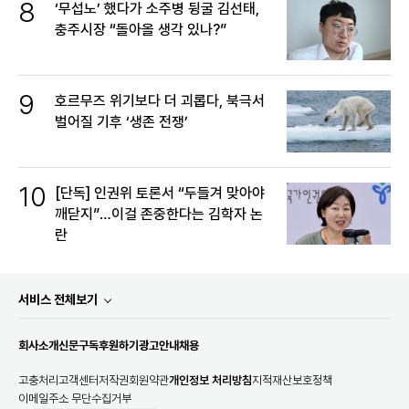
8
‘무섭노’ 했다가 소주병 뒹굴 김선태,
충주시장 “돌아올 생각 있나?”
9
호르무즈 위기보다 더 괴롭다, 북극서
벌어질 기후 ‘생존 전쟁’
10
[단독] 인권위 토론서 “두들겨 맞아야
깨닫지”…이걸 존중한다는 김학자 논
란
서비스 전체보기
회사소개
신문구독
후원하기
광고안내
채용
고충처리
고객센터
저작권
회원약관
개인정보 처리방침
지적재산보호정책
이메일주소 무단수집거부