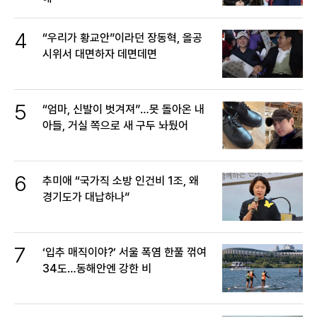
4
“우리가 황교안”이라던 장동혁, 올공
시위서 대면하자 데면데면
5
“엄마, 신발이 벗겨져”…못 돌아온 내
아들, 거실 쪽으로 새 구두 놔뒀어
6
추미애 “국가직 소방 인건비 1조, 왜
경기도가 대납하나”
7
‘입추 매직이야?’ 서울 폭염 한풀 꺾여
34도…동해안엔 강한 비