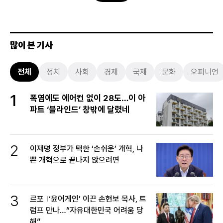
많이 본 기사
전체
정치
사회
경제
국제
문화
오피니언
1
폭염에도 에어컨 없이 28도…이 아
파트 ‘블라인드’ 창밖에 달렸네
2
이재명 정부가 택한 ‘손쉬운’ 개혁, 나
쁜 개혁으로 끝나지 않으려면
3
르포
‘윤어게인’ 이끈 손현보 목사, 트
럼프 만나…“자유대한민국 어려움 당
해”