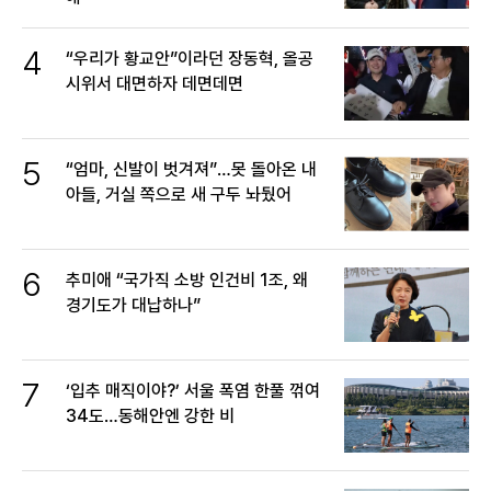
4
“우리가 황교안”이라던 장동혁, 올공
시위서 대면하자 데면데면
5
“엄마, 신발이 벗겨져”…못 돌아온 내
아들, 거실 쪽으로 새 구두 놔뒀어
6
추미애 “국가직 소방 인건비 1조, 왜
경기도가 대납하나”
7
‘입추 매직이야?’ 서울 폭염 한풀 꺾여
34도…동해안엔 강한 비