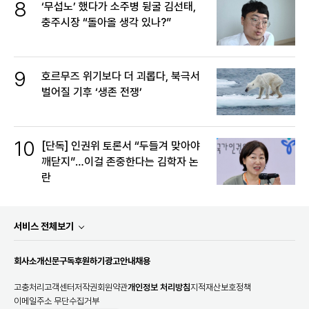
8
‘무섭노’ 했다가 소주병 뒹굴 김선태,
충주시장 “돌아올 생각 있나?”
9
호르무즈 위기보다 더 괴롭다, 북극서
벌어질 기후 ‘생존 전쟁’
10
[단독] 인권위 토론서 “두들겨 맞아야
깨닫지”…이걸 존중한다는 김학자 논
란
서비스 전체보기
회사소개
신문구독
후원하기
광고안내
채용
고충처리
고객센터
저작권
회원약관
개인정보 처리방침
지적재산보호정책
이메일주소 무단수집거부