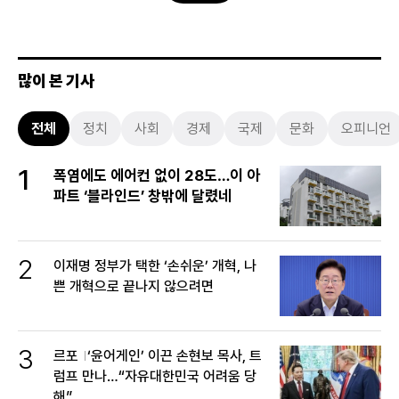
많이 본 기사
전체
정치
사회
경제
국제
문화
오피니언
1
폭염에도 에어컨 없이 28도…이 아
파트 ‘블라인드’ 창밖에 달렸네
2
이재명 정부가 택한 ‘손쉬운’ 개혁, 나
쁜 개혁으로 끝나지 않으려면
3
르포
‘윤어게인’ 이끈 손현보 목사, 트
럼프 만나…“자유대한민국 어려움 당
해”