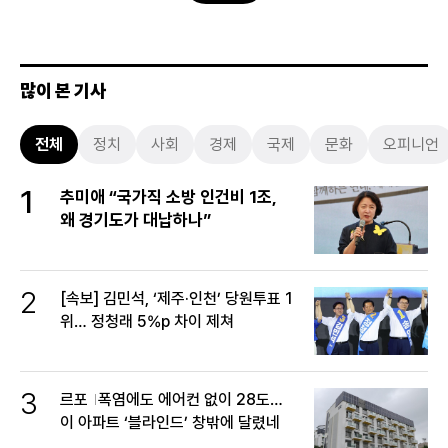
많이 본 기사
전체
정치
사회
경제
국제
문화
오피니언
1
추미애 “국가직 소방 인건비 1조,
왜 경기도가 대납하나”
2
[속보] 김민석, ‘제주·인천’ 당원투표 1
위… 정청래 5%p 차이 제쳐
3
르포
폭염에도 에어컨 없이 28도…
이 아파트 ‘블라인드’ 창밖에 달렸네