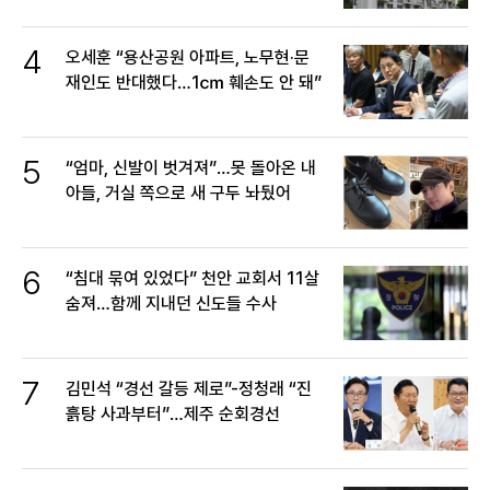
4
오세훈 “용산공원 아파트, 노무현·문
재인도 반대했다…1㎝ 훼손도 안 돼”
5
“엄마, 신발이 벗겨져”…못 돌아온 내
아들, 거실 쪽으로 새 구두 놔뒀어
6
“침대 묶여 있었다” 천안 교회서 11살
숨져…함께 지내던 신도들 수사
7
김민석 “경선 갈등 제로”-정청래 “진
흙탕 사과부터”…제주 순회경선