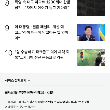
8
폭염 속 대구 아파트 1200세대 한밤
정전…“차에서 에어컨 틀고 기다려”
9
이 대통령, ‘결혼 페널티’ 개선 예
고…“정책 때문에 망설이는 일 없어
야”
10
“암 수술하고 파크골프 덕에 체력 회
복”…시니어 전신 운동으로 각광
서비스 전체보기
회사소개
신문구독
후원하기
광고안내
채용
고충처리
고객센터
저작권
회원약관
개인정보 처리방침
지적재산보호정책
이메일주소 무단수집거부