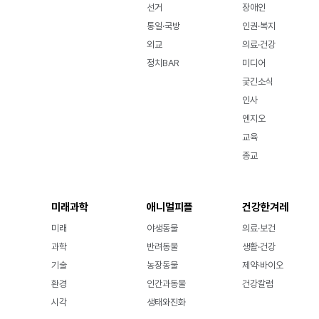
선거
장애인
통일·국방
인권·복지
외교
의료·건강
정치BAR
미디어
궂긴소식
인사
엔지오
교육
종교
미래과학
애니멀피플
건강한겨레
미래
야생동물
의료·보건
과학
반려동물
생활·건강
기술
농장동물
제약·바이오
환경
인간과동물
건강칼럼
시각
생태와진화