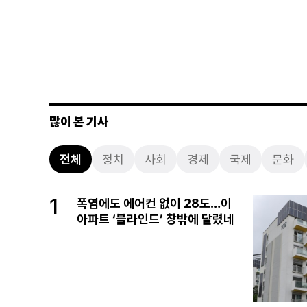
많이 본 기사
전체
정치
사회
경제
국제
문화
1
폭염에도 에어컨 없이 28도…이
아파트 ‘블라인드’ 창밖에 달렸네