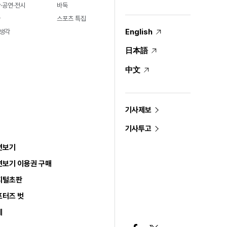
·공연·전시
바둑
술
스포츠 특집
English
생각
日本語
中文
기사제보
기사투고
면보기
면보기 이용권 구매
지털초판
포터즈 벗
세