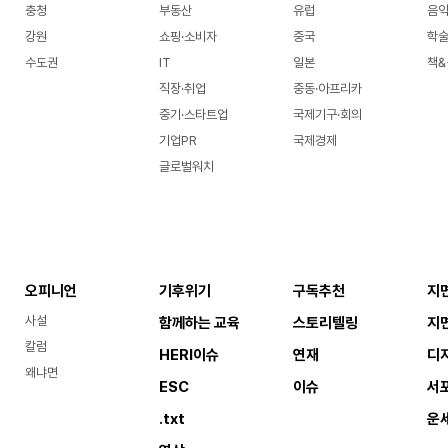
충청
부동산
유럽
음악
강원
쇼핑·소비자
중국
학
수도권
IT
일본
책&
직장·취업
중동·아프리카
중기·스타트업
국제기구·회의
기업PR
국제경제
글로벌워치
오피니언
기후위기
구독추천
지
사설
함께하는 교육
스토리텔링
지
칼럼
HERI이슈
연재
디
왜냐면
ESC
이슈
서
.txt
운