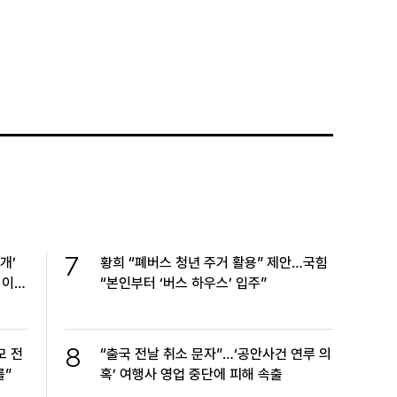
7
개’
황희 “폐버스 청년 주거 활용” 제안…국힘
 이
“본인부터 ‘버스 하우스’ 입주”
8
모 전
“출국 전날 취소 문자”…‘공안사건 연루 의
를”
혹’ 여행사 영업 중단에 피해 속출