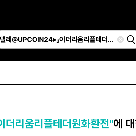
▸」이더리움리플테더원화환전"
에 