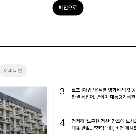
메인으로
오피니언
3
르포
대법 ‘윤석열 영화비·밥값 공
판결 뒤집어…“이미 대통령기록관
관”
4
정청래 ‘노무현 정신’ 강조에 노사
대표 반발…“전당대회, 비전 제시