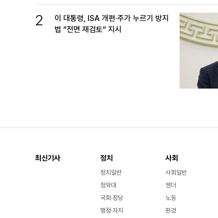
2
이 대통령, ISA 개편·주가 누르기 방지
법 “전면 재검토“ 지시
최신기사
정치
사회
정치일반
사회일반
청와대
젠더
국회·정당
노동
행정·자치
환경