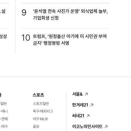
9
…살
‘윤석열 전속 사진가 운영’ 외식업체 놀부,
기업회생 신청
10
…삼성
트럼프, ‘원정출산 아기에 미 시민권 부여
금지’ 행정명령 서명
서울&
화
스포츠
화일반
스포츠일반
한겨레21
·애니
축구·해외리그
씨네21
·연예
야구·MLB
이코노미인사이트
·여가
골프