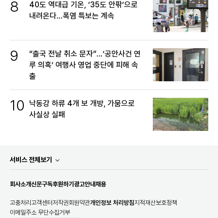
8
40도 역대급 기온, ‘35도 안팎’으로
내려온다…폭염 특보는 계속
9
“출국 전날 취소 문자”…‘공안사건 연
루 의혹’ 여행사 영업 중단에 피해 속
출
10
낙동강 하류 4개 보 개방, 가뭄으로
사실상 실패
서비스 전체보기
회사소개
신문구독
후원하기
광고안내
채용
고충처리
고객센터
저작권
회원약관
개인정보 처리방침
지적재산보호정책
이메일주소 무단수집거부