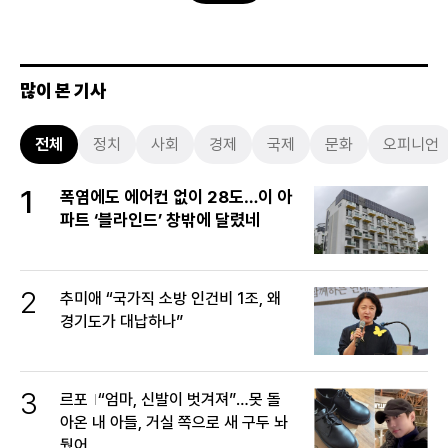
많이 본 기사
전체
정치
사회
경제
국제
문화
오피니언
1
폭염에도 에어컨 없이 28도…이 아
파트 ‘블라인드’ 창밖에 달렸네
2
추미애 “국가직 소방 인건비 1조, 왜
경기도가 대납하나”
3
르포
“엄마, 신발이 벗겨져”…못 돌
아온 내 아들, 거실 쪽으로 새 구두 놔
뒀어