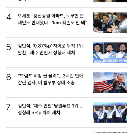
4
오세훈 “용산공원 아파트, 노무현·문
재인도 반대했다…1㎝ 훼손도 안 돼”
5
김민석, ‘0.87%p’ 차이로 누적 1위
탈환…제주·인천서 정청래 제쳐
6
“트럼프 비방 글 올려”…3시간 만에
잘린 검사, 미 법무부 상대 소송
7
김민석, ‘제주·인천’ 당원투표 1위…
정청래 5%p 차이 제쳐