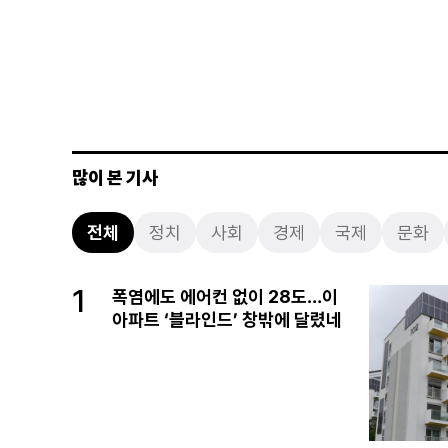
많이 본 기사
전체
정치
사회
경제
국제
문화
1
폭염에도 에어컨 없이 28도…이
아파트 ‘블라인드’ 창밖에 달렸네