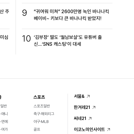
9
산 주
“귀여워 미쳐” 2600만명 녹인 바나나킥
베이비~ 키보다 큰 바나나킥 받았지!
10
방미심
‘김부장’ 딸도 ‘월남보살’도 유튜버 출
신…‘SNS 캐스팅’이 대세
서울&
화
스포츠
화일반
스포츠일반
한겨레21
·애니
축구·해외리그
씨네21
·연예
야구·MLB
이코노미인사이트
·여가
골프