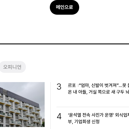
메인으로
오피니언
3
르포
“엄마, 신발이 벗겨져”…못
온 내 아들, 거실 쪽으로 새 구두 
4
‘윤석열 전속 사진가 운영’ 외식업
부, 기업회생 신청