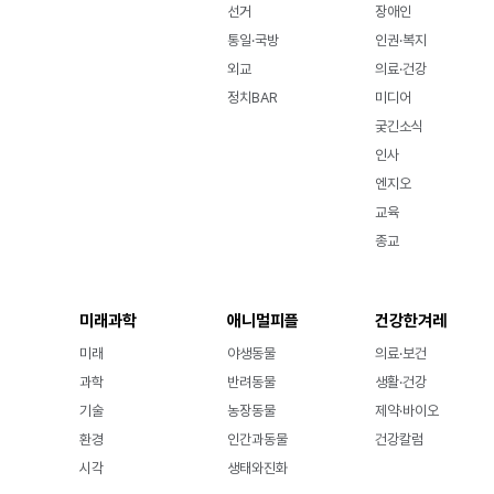
선거
장애인
통일·국방
인권·복지
외교
의료·건강
정치BAR
미디어
궂긴소식
인사
엔지오
교육
종교
미래과학
애니멀피플
건강한겨레
미래
야생동물
의료·보건
과학
반려동물
생활·건강
기술
농장동물
제약·바이오
환경
인간과동물
건강칼럼
시각
생태와진화