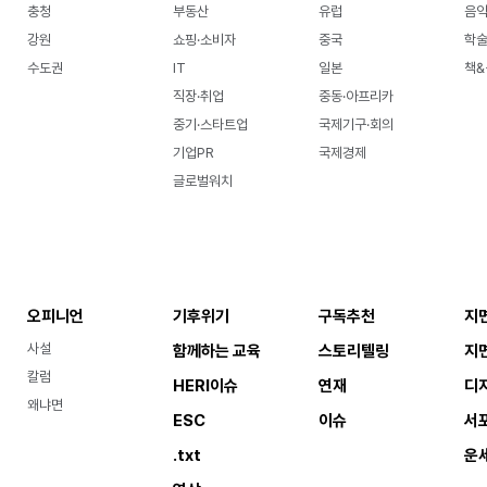
충청
부동산
유럽
음악
강원
쇼핑·소비자
중국
학
수도권
IT
일본
책&
직장·취업
중동·아프리카
중기·스타트업
국제기구·회의
기업PR
국제경제
글로벌워치
오피니언
기후위기
구독추천
지
사설
함께하는 교육
스토리텔링
지
칼럼
HERI이슈
연재
디
왜냐면
ESC
이슈
서
.txt
운