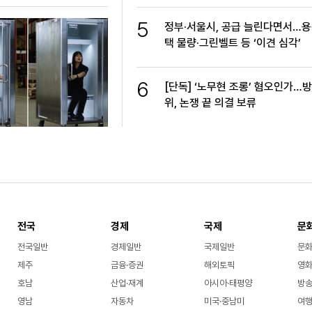
5
정부·서울시, 공급 늘린다면서…용
택 물량·그린벨트 등 ‘이견 심각’
6
[단독] ‘노무현 조롱’ 혐오인가…
위, 논쟁 끝 의결 보류
전국
경제
국제
문
전국일반
경제일반
국제일반
문
제주
금융·증권
해외토픽
영화
호남
산업·재계
아시아·태평양
방송
영남
자동차
미국·중남미
여행