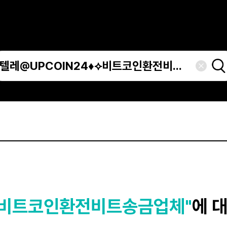
♦⟡비트코인환전비트송금업체"
에 