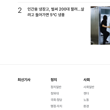
2
인간용 냉장고, 벌써 200대 팔려…살
려고 들어가면 5℃ 냉풍
최신기사
정치
사회
정치일반
사회일반
청와대
젠더
국회·정당
노동
행정·자치
환경