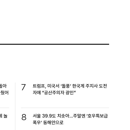
7
 돌아
트럼프, 미국서 ‘돌풍’ 한국계 주지사 도전
놔뒀어
자에 “공산주의자 광인”
8
체 놀
서울 39.9도 치솟아…주말엔 ‘호우특보급
폭우’ 동해안으로