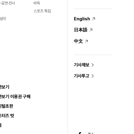
·공연·전시
바둑
술
스포츠 특집
English
생각
日本語
中文
기사제보
기사투고
면보기
면보기 이용권 구매
지털초판
포터즈 벗
세