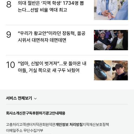
8
의대 절반은 ‘지역 학생’ 1734명 뽑
는다…선발 비율 역대 최고
9
“우리가 황교안”이라던 장동혁, 올공
시위서 대면하자 데면데면
10
“엄마, 신발이 벗겨져”…못 돌아온 내
아들, 거실 쪽으로 새 구두 놔뒀어
서비스 전체보기
회사소개
신문구독
후원하기
광고안내
채용
고충처리
고객센터
저작권
회원약관
개인정보 처리방침
지적재산보호정책
이메일주소 무단수집거부