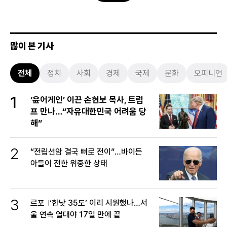
많이 본 기사
전체
정치
사회
경제
국제
문화
오피니언
1
‘윤어게인’ 이끈 손현보 목사, 트럼
프 만나…“자유대한민국 어려움 당
해”
2
“전립선암 결국 뼈로 전이”…바이든
아들이 전한 위중한 상태
3
르포
‘한낮 35도’ 이리 시원했나…서
울 연속 열대야 17일 만에 끝