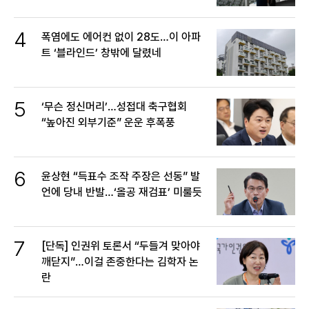
4
폭염에도 에어컨 없이 28도…이 아파
트 ‘블라인드’ 창밖에 달렸네
5
‘무슨 정신머리’…성접대 축구협회
“높아진 외부기준” 운운 후폭풍
6
윤상현 “득표수 조작 주장은 선동” 발
언에 당내 반발…‘올공 재검표’ 미룰듯
7
[단독] 인권위 토론서 “두들겨 맞아야
깨닫지”…이걸 존중한다는 김학자 논
란