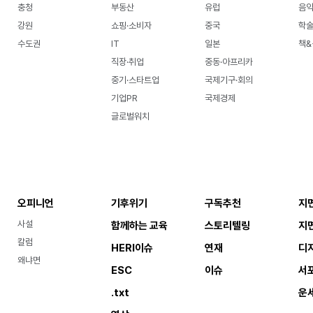
충청
부동산
유럽
음악
강원
쇼핑·소비자
중국
학
수도권
IT
일본
책&
직장·취업
중동·아프리카
중기·스타트업
국제기구·회의
기업PR
국제경제
글로벌워치
오피니언
기후위기
구독추천
지
사설
함께하는 교육
스토리텔링
지
칼럼
HERI이슈
연재
디
왜냐면
ESC
이슈
서
.txt
운