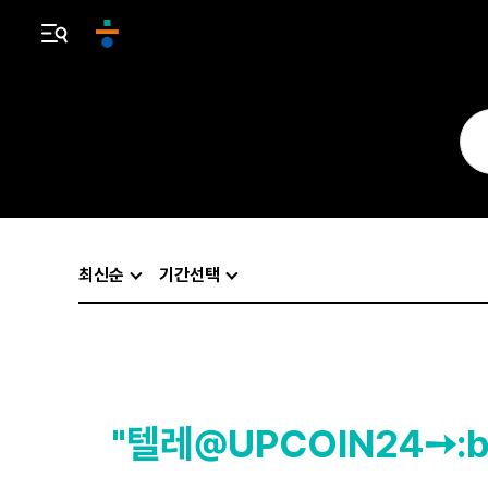
최신순
기간선택
"텔레@UPCOIN24➙