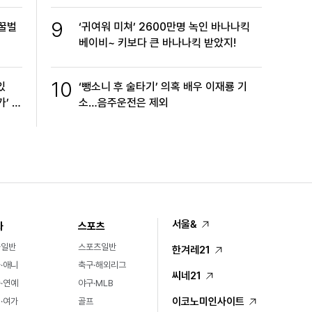
9
 꿀벌
‘귀여워 미쳐’ 2600만명 녹인 바나나킥
베이비~ 키보다 큰 바나나킥 받았지!
10
있
‘뺑소니 후 술타기’ 의혹 배우 이재룡 기
’ 신
소…음주운전은 제외
서울&
화
스포츠
화일반
스포츠일반
한겨레21
·애니
축구·해외리그
씨네21
·연예
야구·MLB
이코노미인사이트
·여가
골프