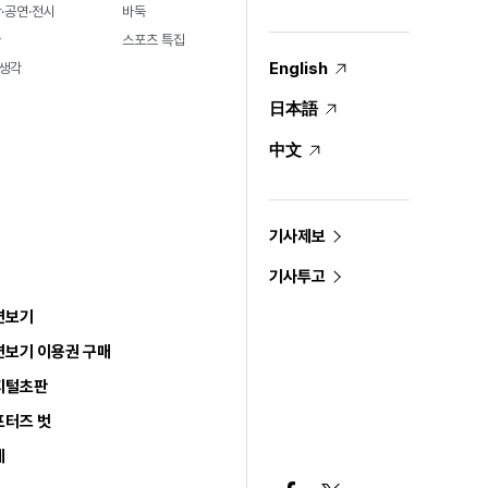
·공연·전시
바둑
술
스포츠 특집
English
생각
日本語
中文
기사제보
기사투고
면보기
면보기 이용권 구매
지털초판
포터즈 벗
세