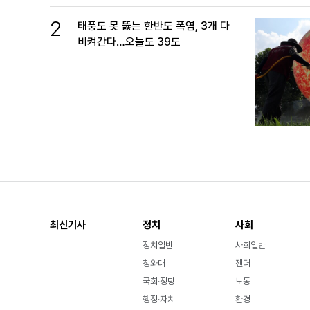
2
태풍도 못 뚫는 한반도 폭염, 3개 다
비켜간다…오늘도 39도
최신기사
정치
사회
정치일반
사회일반
청와대
젠더
국회·정당
노동
행정·자치
환경