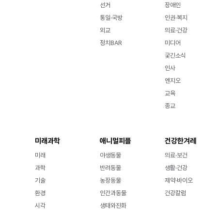
선거
장애인
통일·국방
인권·복지
외교
의료·건강
정치BAR
미디어
궂긴소식
인사
엔지오
교육
종교
미래과학
애니멀피플
건강한겨레
미래
야생동물
의료·보건
과학
반려동물
생활·건강
기술
농장동물
제약·바이오
환경
인간과동물
건강칼럼
시각
생태와진화