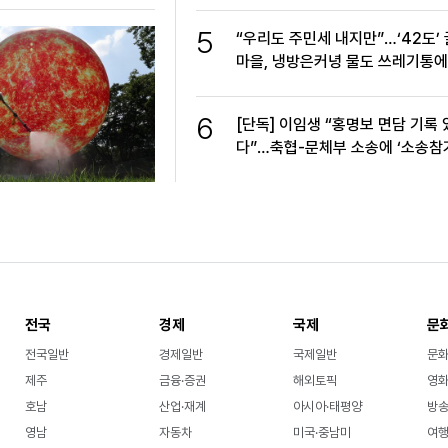
5
“우리도 주민세 내지만”…‘42도’
마을, 냉방은커녕 물도 쓰레기통에
6
[단독] 이임생 “홍명보 면담 기록 
다”…축협-문체부 소송에 ‘소송참가
청
전국
경제
국제
문
전국일반
경제일반
국제일반
문
제주
금융·증권
해외토픽
영화
호남
산업·재계
아시아·태평양
방송
영남
자동차
미국·중남미
여행