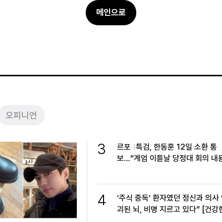
메인으로
오피니언
3
르포
특검, 한동훈 12일 소환 통
보…“계엄 이튿날 당정대 회의 내
인”
4
‘주식 중독’ 환자였던 정신과 의사 
괴된 뇌, 비명 지르고 있다” [건강
레]