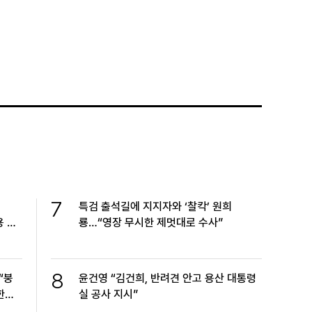
7
특검 출석길에 지지자와 ‘찰칵’ 원희
용 확
룡…“영장 무시한 제멋대로 수사”
8
“붕
윤건영 “김건희, 반려견 안고 용산 대통령
한겨
실 공사 지시”