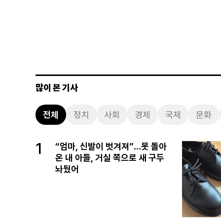
많이 본 기사
전체
정치
사회
경제
국제
문화
1
“엄마, 신발이 벗겨져”…못 돌아
온 내 아들, 거실 쪽으로 새 구두
놔뒀어