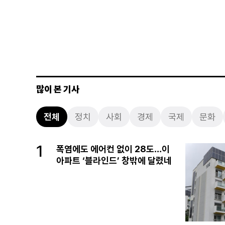
많이 본 기사
전체
정치
사회
경제
국제
문화
1
폭염에도 에어컨 없이 28도…이
아파트 ‘블라인드’ 창밖에 달렸네