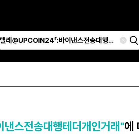
:바이낸스전송대행테더개인거래"
에