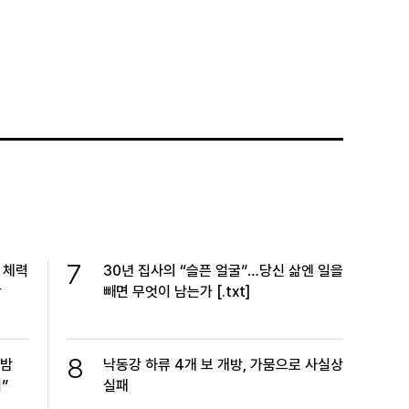
7
 체력
30년 집사의 “슬픈 얼굴”…당신 삶엔 일을
광
빼면 무엇이 남는가 [.txt]
8
한밤
낙동강 하류 4개 보 개방, 가뭄으로 사실상
”
실패