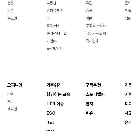
충청
부동산
유럽
음악
강원
쇼핑·소비자
중국
학
수도권
IT
일본
책&
직장·취업
중동·아프리카
중기·스타트업
국제기구·회의
기업PR
국제경제
글로벌워치
오피니언
기후위기
구독추천
지
사설
함께하는 교육
스토리텔링
지
칼럼
HERI이슈
연재
디
왜냐면
ESC
이슈
서
.txt
운