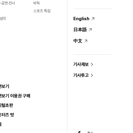
·공연·전시
바둑
술
스포츠 특집
English
생각
日本語
中文
기사제보
기사투고
면보기
면보기 이용권 구매
지털초판
포터즈 벗
세