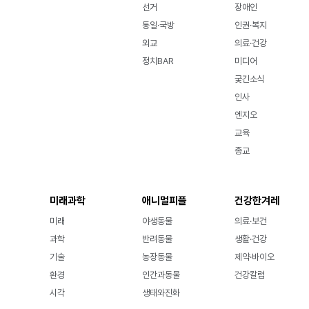
선거
장애인
통일·국방
인권·복지
외교
의료·건강
정치BAR
미디어
궂긴소식
인사
엔지오
교육
종교
미래과학
애니멀피플
건강한겨레
미래
야생동물
의료·보건
과학
반려동물
생활·건강
기술
농장동물
제약·바이오
환경
인간과동물
건강칼럼
시각
생태와진화