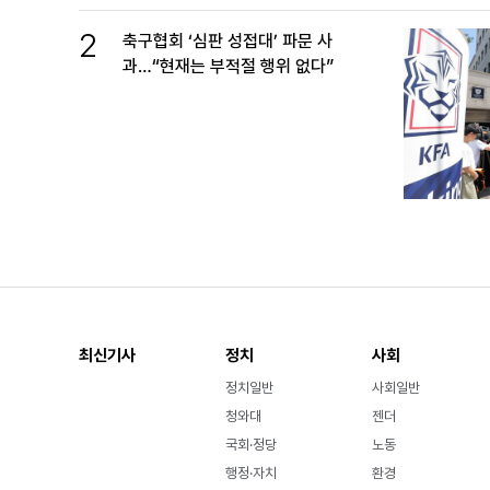
2
축구협회 ‘심판 성접대’ 파문 사
과…“현재는 부적절 행위 없다”
최신기사
정치
사회
정치일반
사회일반
청와대
젠더
국회·정당
노동
행정·자치
환경