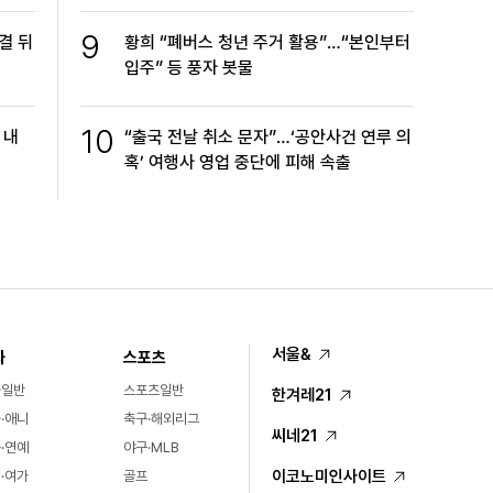
9
결 뒤
황희 “폐버스 청년 주거 활용”…“본인부터
입주” 등 풍자 봇물
10
 내
“출국 전날 취소 문자”…‘공안사건 연루 의
혹’ 여행사 영업 중단에 피해 속출
서울&
화
스포츠
화일반
스포츠일반
한겨레21
·애니
축구·해외리그
씨네21
·연예
야구·MLB
이코노미인사이트
·여가
골프