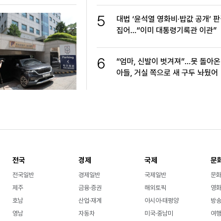
5
대법 ‘윤석열 영화비·밥값 공개’ 판
집어…“이미 대통령기록관 이관”
6
“엄마, 신발이 벗겨져”…못 돌아온
아들, 거실 쪽으로 새 구두 놔뒀어
전국
경제
국제
문
전국일반
경제일반
국제일반
문
제주
금융·증권
해외토픽
영화
호남
산업·재계
아시아·태평양
방송
영남
자동차
미국·중남미
여행