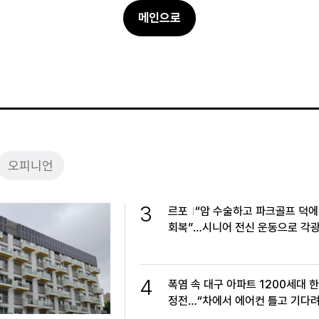
메인으로
오피니언
3
르포
“암 수술하고 파크골프 덕에
회복”…시니어 전신 운동으로 각
4
폭염 속 대구 아파트 1200세대 
정전…“차에서 에어컨 틀고 기다려