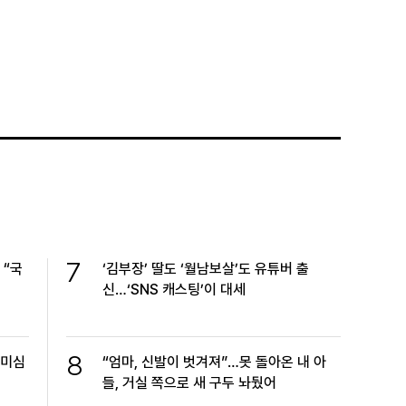
7
 “국
‘김부장’ 딸도 ‘월남보살’도 유튜버 출
신…‘SNS 캐스팅’이 대세
8
방미심
“엄마, 신발이 벗겨져”…못 돌아온 내 아
들, 거실 쪽으로 새 구두 놔뒀어