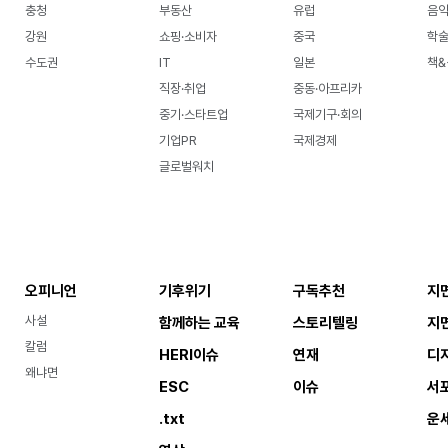
충청
부동산
유럽
음악
강원
쇼핑·소비자
중국
학
수도권
IT
일본
책&
직장·취업
중동·아프리카
중기·스타트업
국제기구·회의
기업PR
국제경제
글로벌워치
오피니언
기후위기
구독추천
지
사설
함께하는 교육
스토리텔링
지
칼럼
HERI이슈
연재
디
왜냐면
ESC
이슈
서
.txt
운