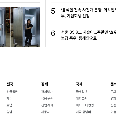
5
‘윤석열 전속 사진가 운영’ 외식업
부, 기업회생 신청
6
서울 39.9도 치솟아…주말엔 ‘호
보급 폭우’ 동해안으로
전국
경제
국제
문
전국일반
경제일반
국제일반
문
제주
금융·증권
해외토픽
영화
호남
산업·재계
아시아·태평양
방송
영남
자동차
미국·중남미
여행