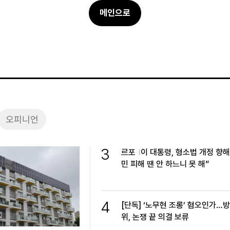
메인으로
오피니언
3
르포
이 대통령, 형소법 개정 향해
민 피해 땐 안 하느니 못 해”
4
[단독] ‘노무현 조롱’ 혐오인가…
위, 논쟁 끝 의결 보류