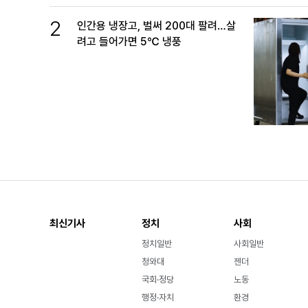
2
인간용 냉장고, 벌써 200대 팔려…살
려고 들어가면 5℃ 냉풍
최신기사
정치
사회
정치일반
사회일반
청와대
젠더
국회·정당
노동
행정·자치
환경