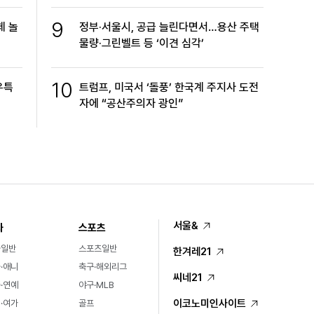
9
체 놀
정부·서울시, 공급 늘린다면서…용산 주택
물량·그린벨트 등 ‘이견 심각’
10
우특
트럼프, 미국서 ‘돌풍’ 한국계 주지사 도전
자에 “공산주의자 광인”
서울&
화
스포츠
화일반
스포츠일반
한겨레21
·애니
축구·해외리그
씨네21
·연예
야구·MLB
이코노미인사이트
·여가
골프