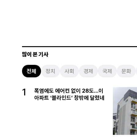
많이 본 기사
전체
정치
사회
경제
국제
문화
1
폭염에도 에어컨 없이 28도…이
아파트 ‘블라인드’ 창밖에 달렸네