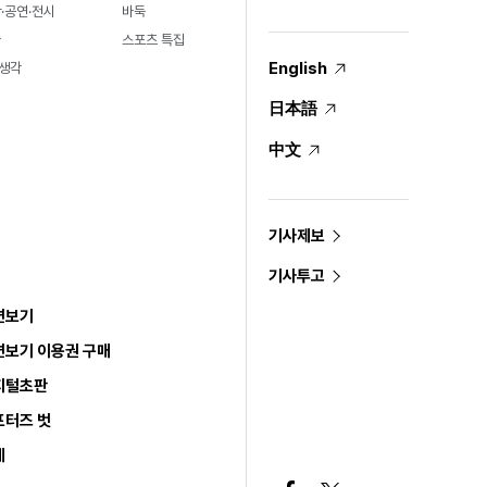
·공연·전시
바둑
술
스포츠 특집
English
생각
日本語
中文
기사제보
기사투고
면보기
면보기 이용권 구매
지털초판
포터즈 벗
세