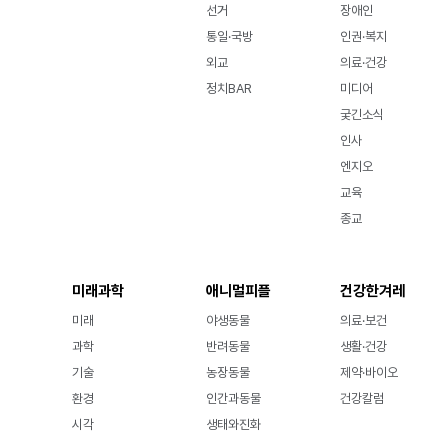
선거
장애인
통일·국방
인권·복지
외교
의료·건강
정치BAR
미디어
궂긴소식
인사
엔지오
교육
종교
미래과학
애니멀피플
건강한겨레
미래
야생동물
의료·보건
과학
반려동물
생활·건강
기술
농장동물
제약·바이오
환경
인간과동물
건강칼럼
시각
생태와진화