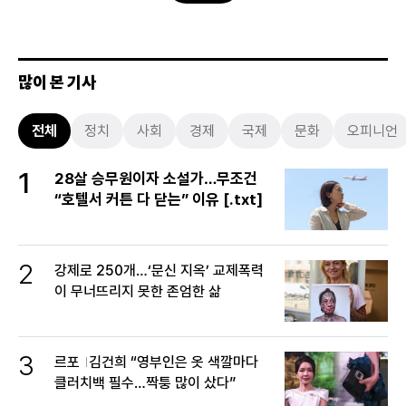
많이 본 기사
전체
정치
사회
경제
국제
문화
오피니언
1
28살 승무원이자 소설가…무조건
“호텔서 커튼 다 닫는” 이유 [.txt]
2
강제로 250개…‘문신 지옥’ 교제폭력
이 무너뜨리지 못한 존엄한 삶
3
르포
김건희 “영부인은 옷 색깔마다
클러치백 필수…짝퉁 많이 샀다”