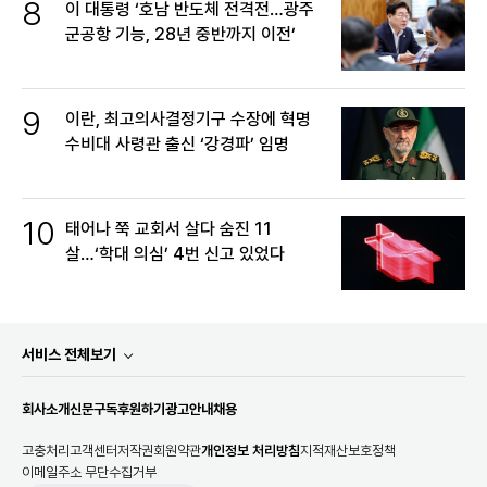
8
이 대통령 ‘호남 반도체 전격전…광주
군공항 기능, 28년 중반까지 이전’
9
이란, 최고의사결정기구 수장에 혁명
수비대 사령관 출신 ‘강경파’ 임명
10
태어나 쭉 교회서 살다 숨진 11
살…‘학대 의심’ 4번 신고 있었다
서비스 전체보기
회사소개
신문구독
후원하기
광고안내
채용
고충처리
고객센터
저작권
회원약관
개인정보 처리방침
지적재산보호정책
이메일주소 무단수집거부