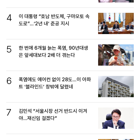
4
이 대통령 “호남 반도체, 구마모토 속
도로”…‘2년 내’ 준공 지시
5
한 번에 6개월 늙는 폭염, 90년대생
은 앞세대보다 2배 더 겪는다
6
폭염에도 에어컨 없이 28도…이 아파
트 ‘블라인드’ 창밖에 달렸네
7
김민석 “서울시장 선거 반드시 이겨
야…재신임 걸겠다”