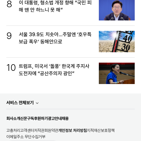
8
이 대통령, 형소법 개정 향해 “국민 피
해 땐 안 하느니 못 해”
9
서울 39.9도 치솟아…주말엔 ‘호우특
보급 폭우’ 동해안으로
10
트럼프, 미국서 ‘돌풍’ 한국계 주지사
도전자에 “공산주의자 광인”
서비스 전체보기
회사소개
신문구독
후원하기
광고안내
채용
고충처리
고객센터
저작권
회원약관
개인정보 처리방침
지적재산보호정책
이메일주소 무단수집거부