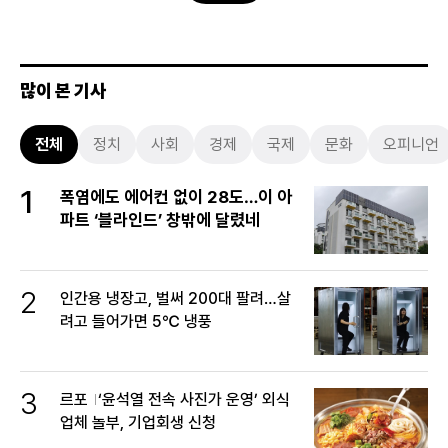
많이 본 기사
전체
정치
사회
경제
국제
문화
오피니언
1
폭염에도 에어컨 없이 28도…이 아
파트 ‘블라인드’ 창밖에 달렸네
2
인간용 냉장고, 벌써 200대 팔려…살
려고 들어가면 5℃ 냉풍
3
르포
‘윤석열 전속 사진가 운영’ 외식
업체 놀부, 기업회생 신청