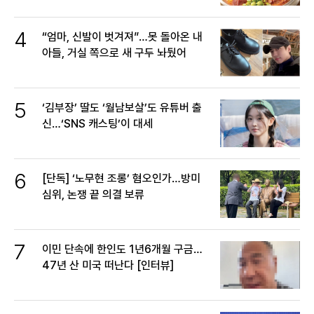
4
“엄마, 신발이 벗겨져”…못 돌아온 내
아들, 거실 쪽으로 새 구두 놔뒀어
5
‘김부장’ 딸도 ‘월남보살’도 유튜버 출
신…‘SNS 캐스팅’이 대세
6
[단독] ‘노무현 조롱’ 혐오인가…방미
심위, 논쟁 끝 의결 보류
7
이민 단속에 한인도 1년6개월 구금…
47년 산 미국 떠난다 [인터뷰]