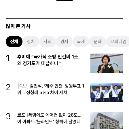
많이 본 기사
전체
정치
사회
경제
국제
문화
오피니언
1
추미애 “국가직 소방 인건비 1조,
왜 경기도가 대납하나”
2
[속보] 김민석, ‘제주·인천’ 당원투표 1
위… 정청래 5%p 차이 제쳐
3
르포
폭염에도 에어컨 없이 28도…
이 아파트 ‘블라인드’ 창밖에 달렸네