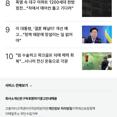
8
폭염 속 대구 아파트 1200세대 한밤
정전…“차에서 에어컨 틀고 기다려”
9
이 대통령, ‘결혼 페널티’ 개선 예
고…“정책 때문에 망설이는 일 없어
야”
10
“암 수술하고 파크골프 덕에 체력 회
복”…시니어 전신 운동으로 각광
서비스 전체보기
회사소개
신문구독
후원하기
광고안내
채용
고충처리
고객센터
저작권
회원약관
개인정보 처리방침
지적재산보호정책
이메일주소 무단수집거부