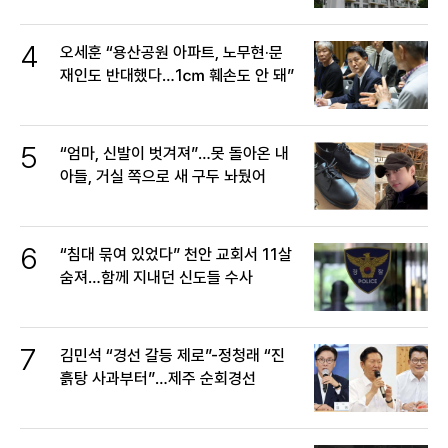
4
오세훈 “용산공원 아파트, 노무현·문
재인도 반대했다…1㎝ 훼손도 안 돼”
5
“엄마, 신발이 벗겨져”…못 돌아온 내
아들, 거실 쪽으로 새 구두 놔뒀어
6
“침대 묶여 있었다” 천안 교회서 11살
숨져…함께 지내던 신도들 수사
7
김민석 “경선 갈등 제로”-정청래 “진
흙탕 사과부터”…제주 순회경선