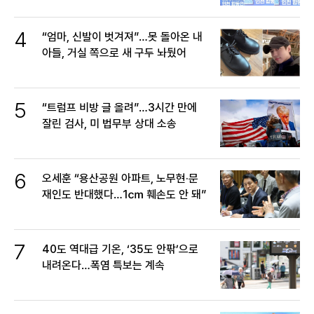
4
“엄마, 신발이 벗겨져”…못 돌아온 내
아들, 거실 쪽으로 새 구두 놔뒀어
5
“트럼프 비방 글 올려”…3시간 만에
잘린 검사, 미 법무부 상대 소송
6
오세훈 “용산공원 아파트, 노무현·문
재인도 반대했다…1㎝ 훼손도 안 돼”
7
40도 역대급 기온, ‘35도 안팎’으로
내려온다…폭염 특보는 계속