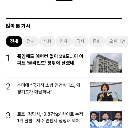
많이 본 기사
전체
정치
사회
경제
국제
문화
오피니언
1
폭염에도 에어컨 없이 28도…이 아
파트 ‘블라인드’ 창밖에 달렸네
2
추미애 “국가직 소방 인건비 1조, 왜
경기도가 대납하나”
3
르포
김민석, ‘0.87%p’ 차이로 누적
1위 탈환…제주·인천서 정청래 제쳐