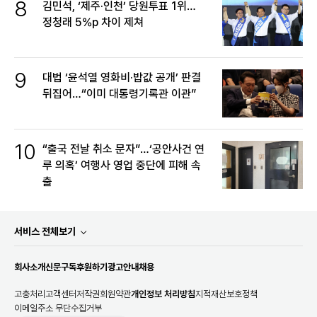
8
김민석, ‘제주·인천’ 당원투표 1위…
정청래 5%p 차이 제쳐
9
대법 ‘윤석열 영화비·밥값 공개’ 판결
뒤집어…“이미 대통령기록관 이관”
10
“출국 전날 취소 문자”…‘공안사건 연
루 의혹’ 여행사 영업 중단에 피해 속
출
서비스 전체보기
회사소개
신문구독
후원하기
광고안내
채용
고충처리
고객센터
저작권
회원약관
개인정보 처리방침
지적재산보호정책
이메일주소 무단수집거부