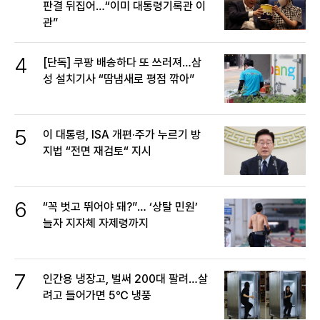
판결 뒤집어…“이미 대통령기록관 이
관”
4
[단독] 쿠팡 배송하다 또 쓰러져…삼
성 설치기사 “땀냄새로 평점 깎아”
5
이 대통령, ISA 개편·주가 누르기 방
지법 “전면 재검토“ 지시
6
“꼭 벗고 뛰어야 돼?”… ‘상탈 민원’
늘자 지자체 자제령까지
7
인간용 냉장고, 벌써 200대 팔려…살
려고 들어가면 5℃ 냉풍