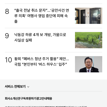
8
“출국 전날 취소 문자”…‘공안사건 연
루 의혹’ 여행사 영업 중단에 피해 속
출
9
낙동강 하류 4개 보 개방, 가뭄으로
사실상 실패
10
황희 “폐버스 청년 주거 활용” 제안…
국힘 “본인부터 ‘버스 하우스’ 입주”
서비스 전체보기
회사소개
신문구독
후원하기
광고안내
채용