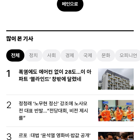
메인으로
많이 본 기사
전체
정치
사회
경제
국제
문화
오피니언
1
폭염에도 에어컨 없이 28도…이 아
파트 ‘블라인드’ 창밖에 달렸네
2
정청래 ‘노무현 정신’ 강조에 노사모
전 대표 반발…“전당대회, 비전 제시
를”
3
르포
대법 ‘윤석열 영화비·밥값 공개’