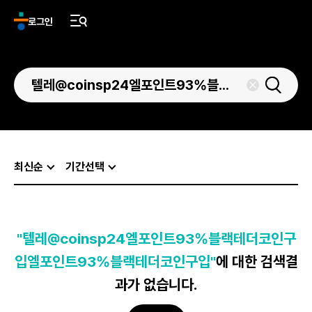
로그인
최신순
기간선택
"텔레@coinsp24엘포인트93%블랙테더코인구
입엘포인트93%블랙테더코인구입"
에 대한 검색결
과가 없습니다.