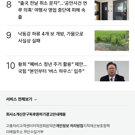
8
“출국 전날 취소 문자”…‘공안사건 연
루 의혹’ 여행사 영업 중단에 피해 속
출
9
낙동강 하류 4개 보 개방, 가뭄으로
사실상 실패
10
황희 “폐버스 청년 주거 활용” 제안…
국힘 “본인부터 ‘버스 하우스’ 입주”
서비스 전체보기
회사소개
신문구독
후원하기
광고안내
채용
고충처리
고객센터
저작권
회원약관
개인정보 처리방침
지적재산보호정책
이메일주소 무단수집거부