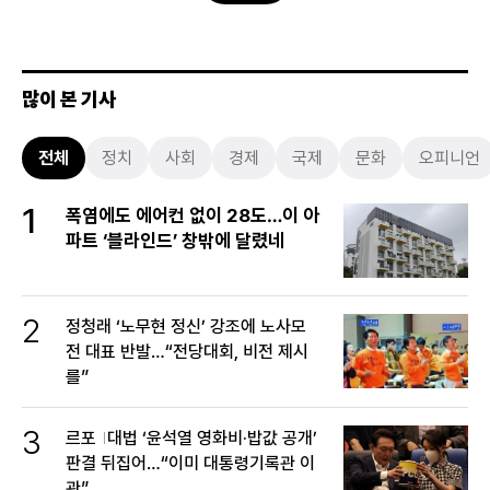
많이 본 기사
전체
정치
사회
경제
국제
문화
오피니언
1
폭염에도 에어컨 없이 28도…이 아
파트 ‘블라인드’ 창밖에 달렸네
2
정청래 ‘노무현 정신’ 강조에 노사모
전 대표 반발…“전당대회, 비전 제시
를”
3
르포
대법 ‘윤석열 영화비·밥값 공개’
판결 뒤집어…“이미 대통령기록관 이
관”