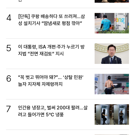
4
[단독] 쿠팡 배송하다 또 쓰러져…삼
성 설치기사 “땀냄새로 평점 깎아”
5
이 대통령, ISA 개편·주가 누르기 방
지법 “전면 재검토“ 지시
6
“꼭 벗고 뛰어야 돼?”… ‘상탈 민원’
늘자 지자체 자제령까지
7
인간용 냉장고, 벌써 200대 팔려…살
려고 들어가면 5℃ 냉풍