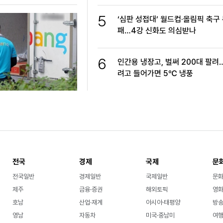
5
‘심판 성접대’ 월드컵·올림픽 축구
패…4강 신화도 의심받나
6
인간용 냉장고, 벌써 200대 팔려
려고 들어가면 5℃ 냉풍
전국
경제
국제
문
전국일반
경제일반
국제일반
문
제주
금융·증권
해외토픽
영화
호남
산업·재계
아시아·태평양
방송
영남
자동차
미국·중남미
여행