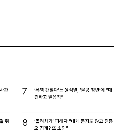
7
…사관
‘폭염 괜찮다’는 윤석열, ‘올공 청년’에 “대
견하고 믿음직”
8
결 뒤
‘돌려차기’ 피해자 “내게 묻지도 않고 진종
오 징계? 또 소외”