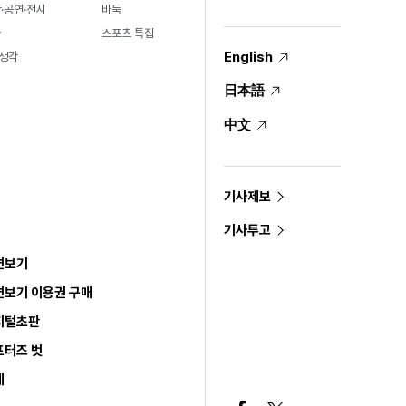
·공연·전시
바둑
술
스포츠 특집
English
생각
日本語
中文
기사제보
기사투고
면보기
면보기 이용권 구매
지털초판
포터즈 벗
세