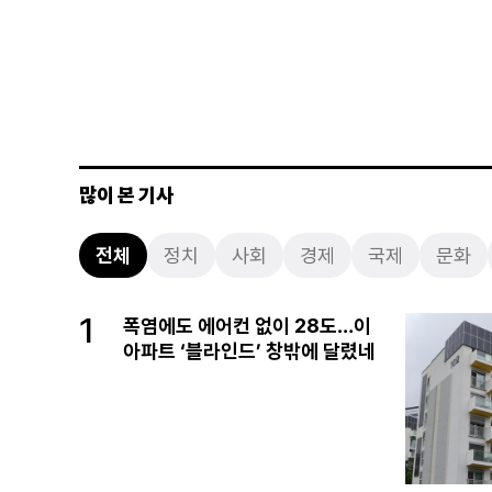
많이 본 기사
전체
정치
사회
경제
국제
문화
1
폭염에도 에어컨 없이 28도…이
아파트 ‘블라인드’ 창밖에 달렸네