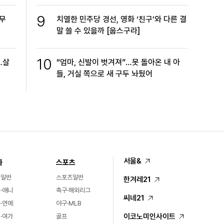
9
 무
치열한 민주당 경선, 영화 ‘친구’와 다른 결
말 쓸 수 있을까 [웁스구라]
10
…살
“엄마, 신발이 벗겨져”…못 돌아온 내 아
들, 거실 쪽으로 새 구두 놔뒀어
서울&
화
스포츠
화일반
스포츠일반
한겨레21
·애니
축구·해외리그
씨네21
·연예
야구·MLB
이코노미인사이트
·여가
골프