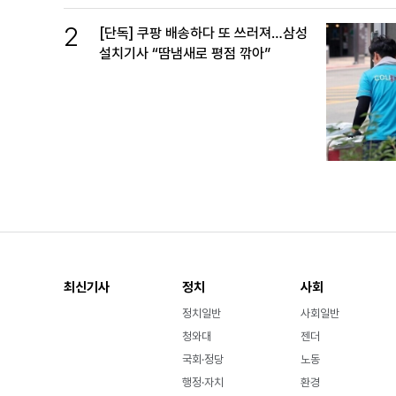
2
[단독] 쿠팡 배송하다 또 쓰러져…삼성
설치기사 “땀냄새로 평점 깎아”
최신기사
정치
사회
정치일반
사회일반
청와대
젠더
국회·정당
노동
행정·자치
환경