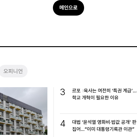
메인으로
오피니언
3
르포
육사는 여전히 ‘특권 계급’
학교 개혁이 필요한 이유
4
대법 ‘윤석열 영화비·밥값 공개’ 판
집어…“이미 대통령기록관 이관”