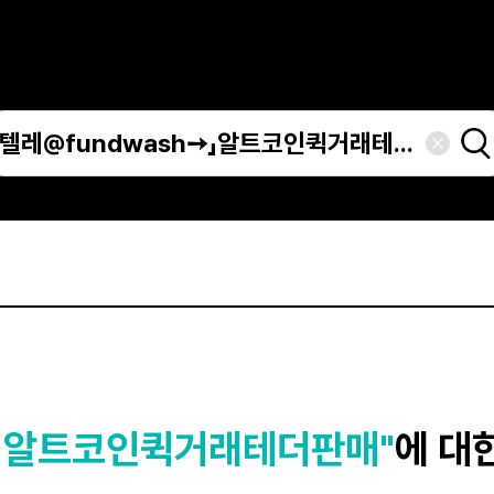
➙」알트코인퀵거래테더판매"
에 대