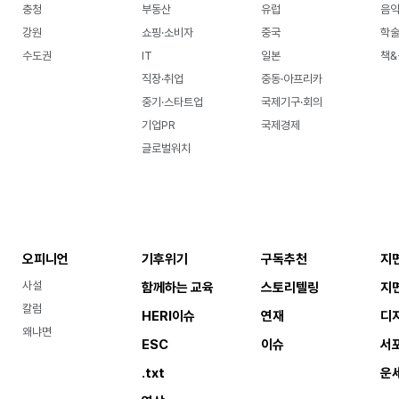
충청
부동산
유럽
음악
강원
쇼핑·소비자
중국
학
수도권
IT
일본
책&
직장·취업
중동·아프리카
중기·스타트업
국제기구·회의
기업PR
국제경제
글로벌워치
오피니언
기후위기
구독추천
지
사설
함께하는 교육
스토리텔링
지
칼럼
HERI이슈
연재
디
왜냐면
ESC
이슈
서
.txt
운