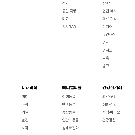
선거
장애인
통일·국방
인권·복지
외교
의료·건강
정치BAR
미디어
궂긴소식
인사
엔지오
교육
종교
미래과학
애니멀피플
건강한겨레
미래
야생동물
의료·보건
과학
반려동물
생활·건강
기술
농장동물
제약·바이오
환경
인간과동물
건강칼럼
시각
생태와진화