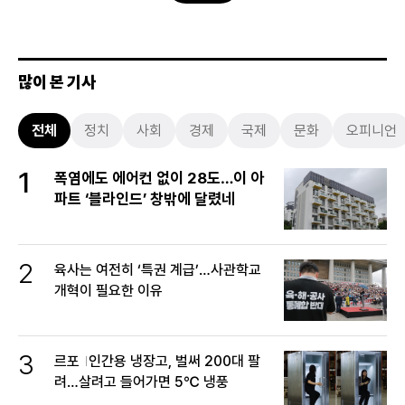
많이 본 기사
전체
정치
사회
경제
국제
문화
오피니언
1
폭염에도 에어컨 없이 28도…이 아
파트 ‘블라인드’ 창밖에 달렸네
2
육사는 여전히 ‘특권 계급’…사관학교
개혁이 필요한 이유
3
르포
인간용 냉장고, 벌써 200대 팔
려…살려고 들어가면 5℃ 냉풍