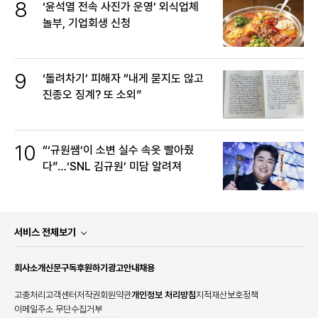
8
‘윤석열 전속 사진가 운영’ 외식업체
놀부, 기업회생 신청
9
‘돌려차기’ 피해자 “내게 묻지도 않고
진종오 징계? 또 소외”
10
“‘규원쌤’이 소변 실수 속옷 빨아줬
다”…‘SNL 김규원’ 미담 알려져
서비스 전체보기
회사소개
신문구독
후원하기
광고안내
채용
고충처리
고객센터
저작권
회원약관
개인정보 처리방침
지적재산보호정책
이메일주소 무단수집거부