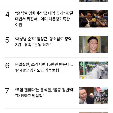
4
“윤석열 영화비·밥값 내역 공개” 판결
대법서 뒤집혀…이미 대통령기록관
이관
5
‘채상병 순직’ 임성근, 항소심도 징역
3년…유족 “분통 터져”
6
온열질환, 쓰러지면 15만원 받는다…
1440만 경기도민 기후보험
7
‘폭염 괜찮다’는 윤석열, ‘올공 청년’에
“대견하고 믿음직”