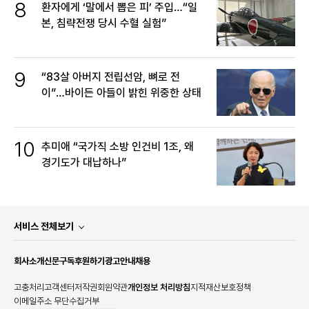
8
환자에게 ‘말에서 뽑은 피’ 주입…“일
본, 침략전쟁 당시 수혈 실험”
9
“83살 아버지 전립선암, 뼈로 전
이”…바이든 아들이 밝힌 위중한 상태
10
추미애 “국가직 소방 인건비 1조, 왜
경기도가 대납하나”
서비스 전체보기
회사소개
신문구독
후원하기
광고안내
채용
고충처리
고객센터
저작권
회원약관
개인정보 처리방침
지적재산보호정책
이메일주소 무단수집거부