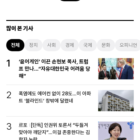
많이 본 기사
전체
정치
사회
경제
국제
문화
오피니언
1
‘윤어게인’ 이끈 손현보 목사, 트럼
프 만나…“자유대한민국 어려움 당
해”
2
폭염에도 에어컨 없이 28도…이 아파
트 ‘블라인드’ 창밖에 달렸네
3
르포
[단독] 인권위 토론서 “두들겨
맞아야 깨닫지”…이걸 존중한다는 김
학자 논란