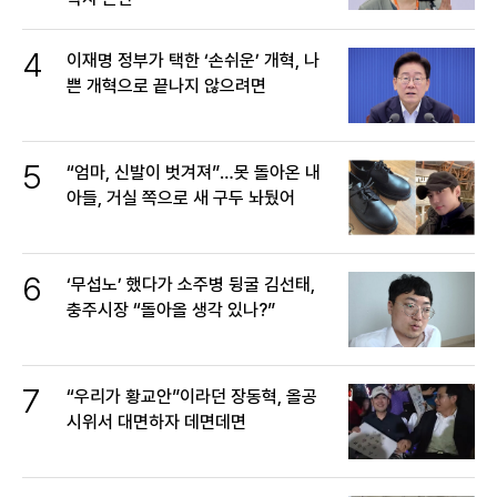
4
이재명 정부가 택한 ‘손쉬운’ 개혁, 나
쁜 개혁으로 끝나지 않으려면
5
“엄마, 신발이 벗겨져”…못 돌아온 내
아들, 거실 쪽으로 새 구두 놔뒀어
6
‘무섭노’ 했다가 소주병 뒹굴 김선태,
충주시장 “돌아올 생각 있나?”
7
“우리가 황교안”이라던 장동혁, 올공
시위서 대면하자 데면데면