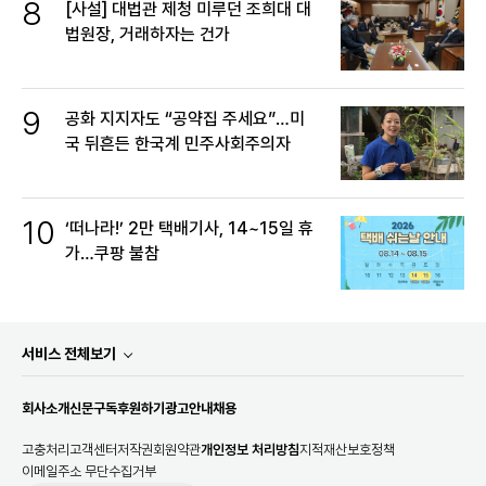
8
[사설] 대법관 제청 미루던 조희대 대
법원장, 거래하자는 건가
9
공화 지지자도 “공약집 주세요”…미
국 뒤흔든 한국계 민주사회주의자
10
‘떠나라!’ 2만 택배기사, 14~15일 휴
가…쿠팡 불참
서비스 전체보기
회사소개
신문구독
후원하기
광고안내
채용
고충처리
고객센터
저작권
회원약관
개인정보 처리방침
지적재산보호정책
이메일주소 무단수집거부