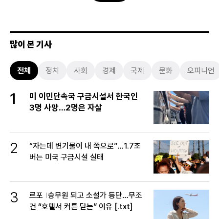
많이 본 기사
전체
정치
사회
경제
국제
문화
오피니언
1
미 이민단속국 구금시설서 한국인
3명 사망…2명은 자살
2
“자는데 변기물이 내 쪽으로”…1.7조
버는 미국 구금시설 실태
3
르포
승무원 되고 소설가 등단…무조
건 “호텔서 커튼 닫는” 이유 [.txt]