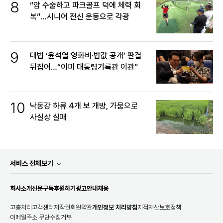
8
“암 수술하고 파크골프 덕에 체력 회
복”…시니어 전신 운동으로 각광
9
대법 ‘윤석열 영화비·밥값 공개’ 판결
뒤집어…“이미 대통령기록관 이관”
10
낙동강 하류 4개 보 개방, 가뭄으로
사실상 실패
서비스 전체보기
회사소개
신문구독
후원하기
광고안내
채용
고충처리
고객센터
저작권
회원약관
개인정보 처리방침
지적재산보호정책
이메일주소 무단수집거부