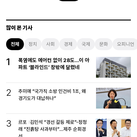
많이 본 기사
전체
정치
사회
경제
국제
문화
오피니언
1
폭염에도 에어컨 없이 28도…이 아
파트 ‘블라인드’ 창밖에 달렸네
2
추미애 “국가직 소방 인건비 1조, 왜
경기도가 대납하나”
3
르포
김민석 “경선 갈등 제로”-정청
래 “진흙탕 사과부터”…제주 순회경
선