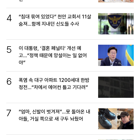
4
“침대 묶여 있었다” 천안 교회서 11살
숨져…함께 지내던 신도들 수사
5
이 대통령, ‘결혼 페널티’ 개선 예
고…“정책 때문에 망설이는 일 없어
야”
6
폭염 속 대구 아파트 1200세대 한밤
정전…“차에서 에어컨 틀고 기다려”
7
“엄마, 신발이 벗겨져”…못 돌아온 내
아들, 거실 쪽으로 새 구두 놔뒀어