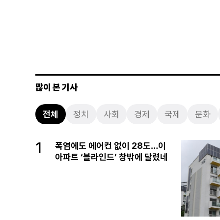
많이 본 기사
전체
정치
사회
경제
국제
문화
1
폭염에도 에어컨 없이 28도…이
아파트 ‘블라인드’ 창밖에 달렸네