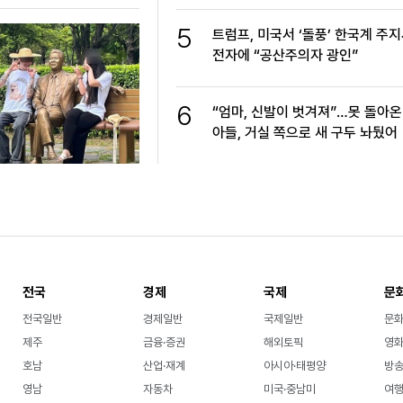
5
트럼프, 미국서 ‘돌풍’ 한국계 주지
전자에 “공산주의자 광인”
6
“엄마, 신발이 벗겨져”…못 돌아온
아들, 거실 쪽으로 새 구두 놔뒀어
전국
경제
국제
문
전국일반
경제일반
국제일반
문
제주
금융·증권
해외토픽
영화
호남
산업·재계
아시아·태평양
방송
영남
자동차
미국·중남미
여행