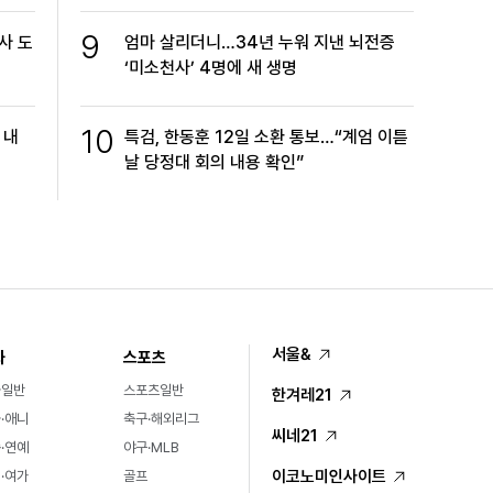
9
사 도
엄마 살리더니…34년 누워 지낸 뇌전증
‘미소천사’ 4명에 새 생명
10
 내
특검, 한동훈 12일 소환 통보…“계엄 이튿
날 당정대 회의 내용 확인”
서울&
화
스포츠
화일반
스포츠일반
한겨레21
·애니
축구·해외리그
씨네21
·연예
야구·MLB
이코노미인사이트
·여가
골프