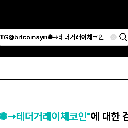
yri✺➙테더거래이체코인"
에 대한 