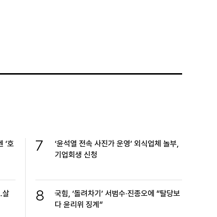
7
 ‘호
‘윤석열 전속 사진가 운영’ 외식업체 놀부,
기업회생 신청
8
…살
국힘, ‘돌려차기’ 서범수·진종오에 “탈당보
다 윤리위 징계”