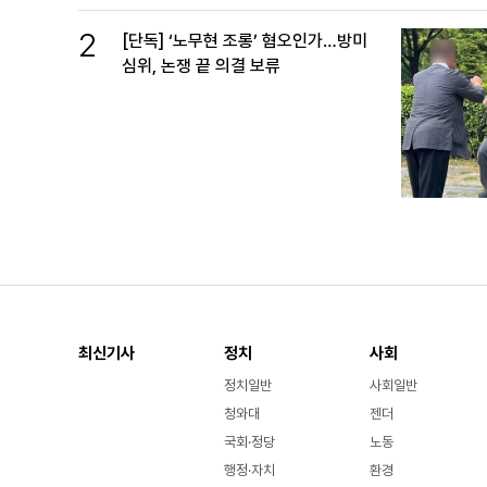
2
[단독] ‘노무현 조롱’ 혐오인가…방미
심위, 논쟁 끝 의결 보류
최신기사
정치
사회
정치일반
사회일반
청와대
젠더
국회·정당
노동
행정·자치
환경