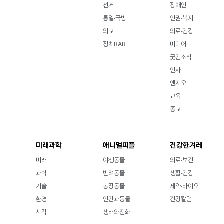
선거
장애인
통일·국방
인권·복지
외교
의료·건강
정치BAR
미디어
궂긴소식
인사
엔지오
교육
종교
미래과학
애니멀피플
건강한겨레
미래
야생동물
의료·보건
과학
반려동물
생활·건강
기술
농장동물
제약·바이오
환경
인간과동물
건강칼럼
시각
생태와진화