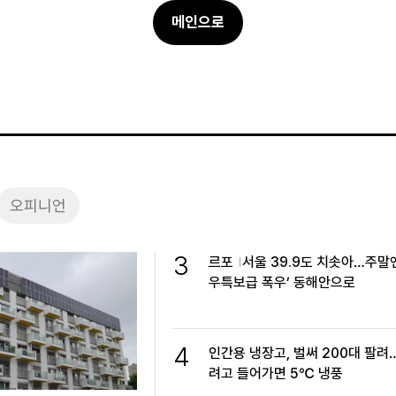
메인으로
오피니언
3
르포
서울 39.9도 치솟아…주말엔
우특보급 폭우’ 동해안으로
4
인간용 냉장고, 벌써 200대 팔려
려고 들어가면 5℃ 냉풍