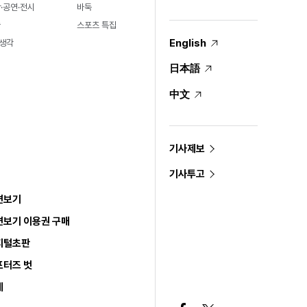
·공연·전시
바둑
술
스포츠 특집
English
생각
日本語
中文
기사제보
기사투고
면보기
면보기 이용권 구매
지털초판
포터즈 벗
세