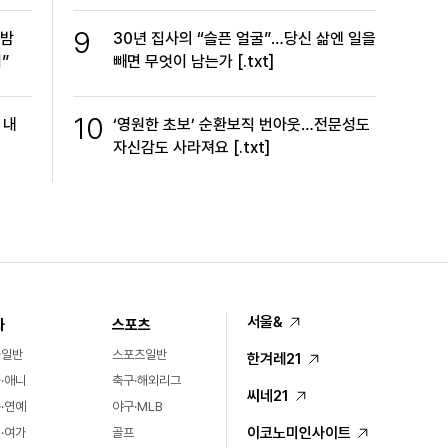
9
한밤
30년 집사의 “슬픈 얼굴”…당신 삶엔 일을
”
빼면 무엇이 남는가 [.txt]
10
 내
‘영원한 초보’ 순환보직 번아웃…전문성도
자신감도 사라져요 [.txt]
서울&
화
스포츠
화일반
스포츠일반
한겨레21
·애니
축구·해외리그
씨네21
·연예
야구·MLB
이코노미인사이트
·여가
골프