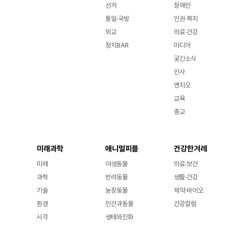
선거
장애인
통일·국방
인권·복지
외교
의료·건강
정치BAR
미디어
궂긴소식
인사
엔지오
교육
종교
미래과학
애니멀피플
건강한겨레
미래
야생동물
의료·보건
과학
반려동물
생활·건강
기술
농장동물
제약·바이오
환경
인간과동물
건강칼럼
시각
생태와진화