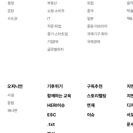
충청
부동산
유럽
음악
강원
쇼핑·소비자
중국
학
수도권
IT
일본
책&
직장·취업
중동·아프리카
중기·스타트업
국제기구·회의
기업PR
국제경제
글로벌워치
오피니언
기후위기
구독추천
지
사설
함께하는 교육
스토리텔링
지
칼럼
HERI이슈
연재
디
왜냐면
ESC
이슈
서
.txt
운