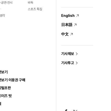
·공연·전시
바둑
술
스포츠 특집
English
생각
日本語
中文
기사제보
기사투고
면보기
면보기 이용권 구매
지털초판
포터즈 벗
세