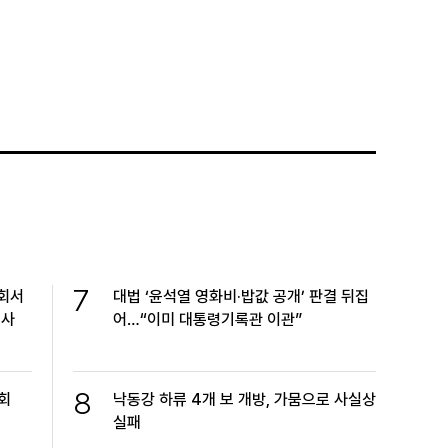
7
교회서
대법 ‘윤석열 영화비·밥값 공개’ 판결 뒤집
수사
어…“이미 대통령기록관 이관”
8
회
낙동강 하류 4개 보 개방, 가뭄으로 사실상
실패