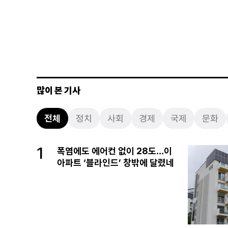
많이 본 기사
전체
정치
사회
경제
국제
문화
1
폭염에도 에어컨 없이 28도…이
아파트 ‘블라인드’ 창밖에 달렸네