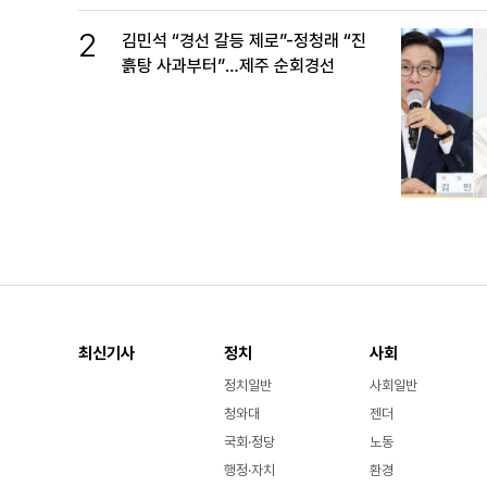
2
김민석 “경선 갈등 제로”-정청래 “진
흙탕 사과부터”…제주 순회경선
최신기사
정치
사회
정치일반
사회일반
청와대
젠더
국회·정당
노동
행정·자치
환경