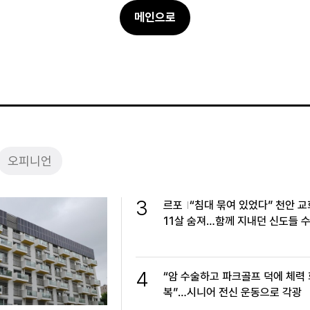
메인으로
오피니언
3
르포
“침대 묶여 있었다” 천안 
11살 숨져…함께 지내던 신도들 
4
“암 수술하고 파크골프 덕에 체력 
복”…시니어 전신 운동으로 각광