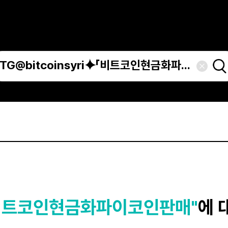
i⯌「비트코인현금화파이코인판매"
에 