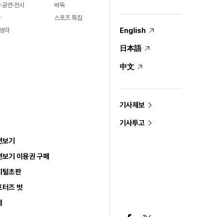
·공연·전시
바둑
술
스포츠 특집
English
생각
日本語
中文
기사제보
기사투고
면보기
면보기 이용권 구매
지털초판
포터즈 벗
세