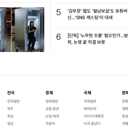
5
‘김부장’ 딸도 ‘월남보살’도 유튜버
신…‘SNS 캐스팅’이 대세
6
[단독] ‘노무현 조롱’ 혐오인가…
위, 논쟁 끝 의결 보류
전국
경제
국제
문
전국일반
경제일반
국제일반
문
제주
금융·증권
해외토픽
영화
호남
산업·재계
아시아·태평양
방송
영남
자동차
미국·중남미
여행