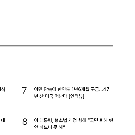
7
외식
이민 단속에 한인도 1년6개월 구금…47
년 산 미국 떠난다 [인터뷰]
8
 내
이 대통령, 형소법 개정 향해 “국민 피해 땐
안 하느니 못 해”