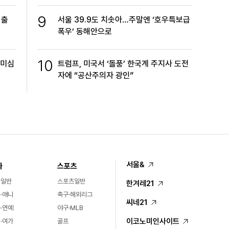
9
 출
서울 39.9도 치솟아…주말엔 ‘호우특보급
폭우’ 동해안으로
10
방미심
트럼프, 미국서 ‘돌풍’ 한국계 주지사 도전
자에 “공산주의자 광인”
서울&
화
스포츠
화일반
스포츠일반
한겨레21
·애니
축구·해외리그
씨네21
·연예
야구·MLB
이코노미인사이트
·여가
골프