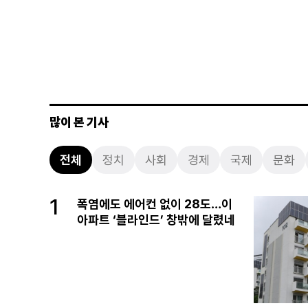
많이 본 기사
전체
정치
사회
경제
국제
문화
1
폭염에도 에어컨 없이 28도…이
아파트 ‘블라인드’ 창밖에 달렸네