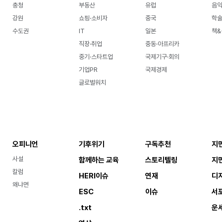
충청
부동산
유럽
음악
강원
쇼핑·소비자
중국
학
수도권
IT
일본
책&
직장·취업
중동·아프리카
중기·스타트업
국제기구·회의
기업PR
국제경제
글로벌워치
오피니언
기후위기
구독추천
지
사설
함께하는 교육
스토리텔링
지
칼럼
HERI이슈
연재
디
왜냐면
ESC
이슈
서
.txt
운