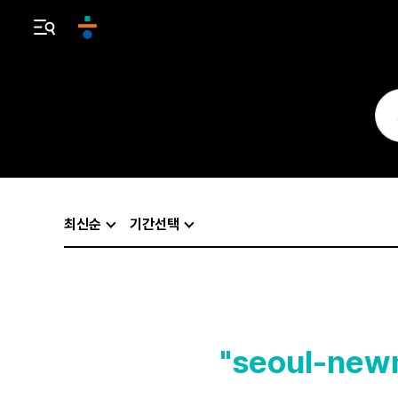
최신순
기간선택
"seoul-new