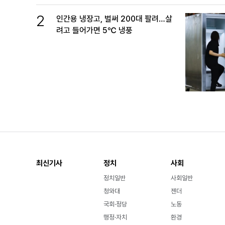
2
인간용 냉장고, 벌써 200대 팔려…살
려고 들어가면 5℃ 냉풍
최신기사
정치
사회
정치일반
사회일반
청와대
젠더
국회·정당
노동
행정·자치
환경