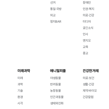
선거
장애인
통일·국방
인권·복지
외교
의료·건강
정치BAR
미디어
궂긴소식
인사
엔지오
교육
종교
미래과학
애니멀피플
건강한겨레
미래
야생동물
의료·보건
과학
반려동물
생활·건강
기술
농장동물
제약·바이오
환경
인간과동물
건강칼럼
시각
생태와진화