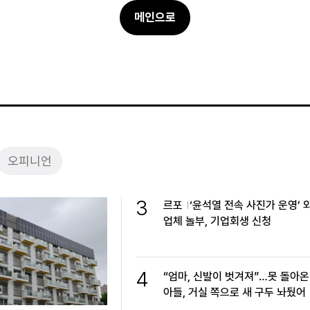
메인으로
오피니언
3
르포
‘윤석열 전속 사진가 운영’ 
업체 놀부, 기업회생 신청
4
“엄마, 신발이 벗겨져”…못 돌아온
아들, 거실 쪽으로 새 구두 놔뒀어